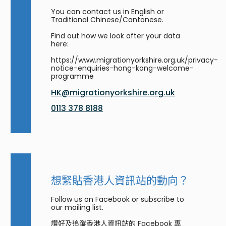
You can contact us in English or
Traditional Chinese/Cantonese.
Find out how we look after your data
here:
https://www.migrationyorkshire.org.uk/privacy-
notice-enquiries-hong-kong-welcome-
programme
HK@migrationyorkshire.org.uk
0113 378 8188
想緊貼香港人資訊站的動向？
Follow us on Facebook or subscribe to
our mailing list.
讚好及追蹤香港人資訊站的 Facebook 專