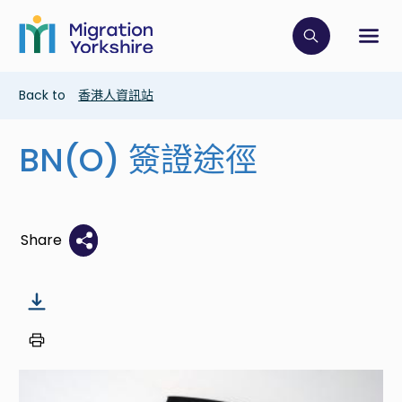
Skip
Skip
to
to
main
Click to op
Sh
main
content
content
Breadcrumb
Back to
香港人資訊站
BN(O) 簽證途徑
Share
Image