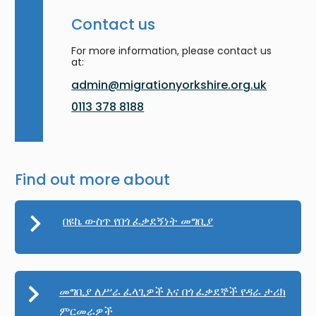
Contact us
For more information, please contact us
at:
admin@migrationyorkshire.org.uk
0113 378 8188
Find out more about
በዩኬ ውስጥ የበጎ ፈቃደኝነት መግቢያ
መግቢያ ለሥራ ፈላጊዎች እና በጎ ፈቃደኞች የዳራ ታሪክ
ምርመራዎች