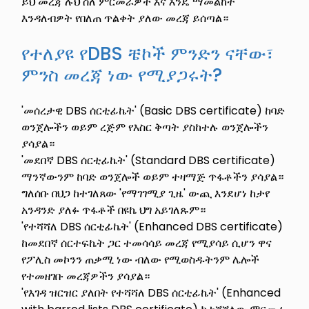
ይህ መረጃ ሉህ ስለ ምርመራዎች እና እንዴ ማመልከት
እንዳለብዎት የበለጠ ጥልቀት ያለው መረጃ ይሰጣል።
የተለያዩ የDBS ቼኮች ምንድን ናቸው፣
ምንስ መረጃ ነው የሚያጋሩት?
'መሰረታዊ DBS ሰርቲፊኬት' (Basic DBS certificate) ከባድ
ወንጀሎችን ወይም ረጅም የእስር ቅጣት ያስከተሉ ወንጀሎችን
ያሳያል።
'መደበኛ DBS ሰርቲፊኬት' (Standard DBS certificate)
ማንኛውንም ከባድ ወንጀሎች ወይም ተዛማጅ ጥፋቶችን ያሳያል።
ግለሰቡ በህጋ ከተገለጸው 'የማገገሚያ ጊዜ' ውጪ እንደሆነ ከታየ
አንዳንድ ያለፉ ጥፋቶች በዩኬ ህግ አይገለጹም።
'የተሻሻለ DBS ሰርቲፊኬት' (Enhanced DBS certificate)
ከመደበኛ ሰርተፍኬት ጋር ተመሳሳይ መረጃ የሚያሳይ ሲሆን ዋና
የፖሊስ መኮንን ጠቃሚ ነው ብለው የሚወስዱትንም ሌሎች
የተመዘገቡ መረጃዎችን ያሳያል።
'የእገዳ ዝርዝር ያለበት የተሻሻለ DBS ሰርቲፊኬት' (Enhanced