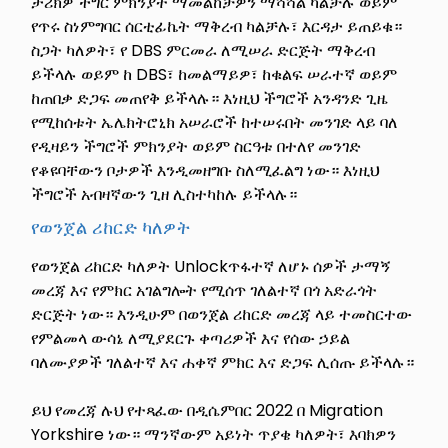
ታሪክዎ ችግር ምክንያት ማመልከቻዎን ማሻሻል ካልቻሉ ወይም
የጥሩ ስነምግባር ሰርቲፊኬት ማቅረብ ካልቻሉ፣ እርዳታ ይጠይቁ።
ስጋት ካለዎት፣ የ DBS ምርመራ ለሚሠራ ድርጅት ማቅረብ
ይችላሉ ወይም ከ DBS፣ ከመልማይዎ፣ ከቁልፍ ሠራተኛ ወይም
ከጠበቃ ድጋፍ መጠየቅ ይችላሉ። እነዚህ ችግሮች አንዳንድ ጊዜ
የሚከሰቱት ኤሌክትሮኒክ አሠራሮች ከተሠሩበት መንገድ ላይ ባለ
የዲዛይን ችግሮች ምክንያት ወይም ስርዓቱ በተለየ መንገድ
የቆዩባቸውን ቦታዎች እንዲመዘግቡ ስለሚፈልግ ነው። እነዚህ
ችግሮች አብዛኛውን ጊዘ ሊስተካከሉ ይችላሉ።
የወንጀል ሪከርድ ካለዎት
የወንጀል ሪከርድ ካለዎት Unlockጥፋተኛ ለሆኑ ሰዎች ታማኝ
መረጃ እና የምክር አገልግሎት የሚሰጥ ገለልተኛ በጎ አድራጎት
ድርጅት ነው። እንዲሁም በወንጀል ሪከርድ መረጃ ላይ ተመስርተው
የምልመላ ውሳኔ ለሚያደርጉ ቀጣሪዎች እና የሰው ኃይል
ባለሙያዎች ገለልተኛ እና ሐቀኛ ምክር እና ድጋፍ ሊሰጡ ይችላሉ።
ይህ የመረጃ ሉህ የተጻፈው በዲሴምበር 2022 በ Migration
Yorkshire ነው። ማንኛውም አይነት ጥያቄ ካለዎት፣ እባክዎን