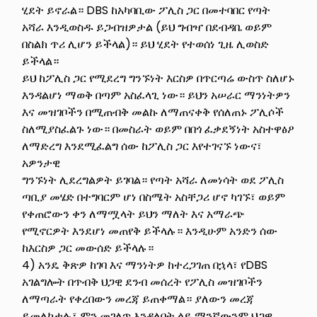
ሂደት ይኖራል። DBS ከአካባቢው ፖሊስ ጋር በመተባበር የጣት
አሻራ እንዲወስዱ ይጋብዝዎታል (ይህ ግብዣ በደብዳቤ ወይም
በስልክ ጥሪ ሊሆን ይችላል)። ይህ ሂደት የተወሰነ ጊዜ ሊወስድ
ይችላል።
ይህ ከፖሊስ ጋር የሚደረግ ግንኙነት እርስዎ በጥርጣሬ ውስጥ ስለሆኑ
እንዳልሆነ ማወቅ በጣም አስፈላጊ ነው። ይህን አሠራር ማንነትዎን
እና መዝገቦችን በሚጠብቅ መልኩ ለማጠናቀቅ የሰለጠኑ ፖሊሶች
ስለሚያስፈልጉ ነው። በመስራት ወይም በበጎ ፈቃደኝነት አስተዋፅዖ
ለማድረግ እንደሚፈልግ ሰው ከፖሊስ ጋር እየተገናኙ ነውና፣
አዎንታዊ
ግንኙነት ሊደረግልዎት ይገባል። የጣት አሻራ ለመነሳት ወደ ፖሊስ
ጣቢያ መሄድ በተግባርም ሆነ በስሜት አስቸጋሪ ሆኖ ካገኙ፣ ወይም
የቀጠሮውን ቀን ለማሟላት ይህን ማለት እና አማራጭ
የሚኖርዎት እንደሆነ መጠየቅ ይችላሉ። እንዲሁም አንድን ሰው
ከእርስዎ ጋር መውሰድ ይችላሉ።
4) አንዴ ቅጽዎ ከገባ እና ማንነትዎ ከተረጋገጠ በኋላ፣ የDBS
አገልግሎት በጥብቅ ህጋዊ ደንብ መሰረት የፖሊስ መዝገቦችን
ለማጣራት የቀረበውን መረጃ ይጠቀማል። ያለውን መረጃ
ይመለከታሉ፣ ምን መገለጥ እንዳለበት ላይ ማንኛውንም ህጋዊ