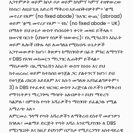
አጋጥምዎት ወይም ከቦታ ቦታ ወይም ከካምፕ ካምፕ ተዘዋውረው
ከነበረ፣ ለዚህ ጊዜ አድራሻ ማቅረብ አይጠበቅብዎትም። ‘ቋሚ
መኖሪያ የለም’ (no fixed abode) ‘ከአገር ውጪ’ (abroad)
ወይም ‘ቋሚ መኖሪያ የለም – ዩኬ’ (no fixed abode – UK)
በማለት ይህ ሁኔታ ውስጥ የነበሩበትን ቀናት መጻፍ ይችላሉ።
ዘመናዊ ባርነት (ህገወጥ የሰዎች ዝውውር)፣ የኢሚግሬሽን እስራት
ወይም ሌሎች በቅጹ ላይ ለመግለፅ የሚከብዱ ሁኔታዎች
አጋጥመውዎት ከሆነ፣ ቅጽዎን ከማስገባትዎ በፊት ምክር ለማግኘት
የ DBS የእገዛ መስመርን ማነጋገር ሊጠቅም ይችላል።
ማስታወሻ፦ በኢሚግሬሽን እስራት ውስጥ ከነበሩ እና ይህ
ከተጠረጠረ ወይም ከተከሰሰ ወንጀል ጋር ያልተገናኘ ከሆነ፣ ይህ
የወንጀል ሪከርድ አይደለም እና እሱን መግለጽ አያስፈልግዎትም።
3) ከ DBS የተፈቀደ ዝርዝር ውስጥ ኦሪጅናል ሰነዶችን በማቅረብ
የማንነትዎን ማረጋገጫ ማሳየት አለብዎት። ይህን ማድረግ
ካልቻሉ፣ በምትኩ የጣት አሻራዎችን ማስገባት ይፈልጋሉ የሚል
አማራጭ አለ።
ለምርመራ ዓላማ የጣት አሻራዎችን ለማቅረብ ደስተኛ መሆንዎን
ከገለጹ፣ መልማይ ድርጅት የጣት አሻራ እንደሚያስገቡ ለ DBS
የሚነግርበት እና ከዚያ ይህንንም በፖስታ የሚያረጋግጥ አስተዳደራዊ