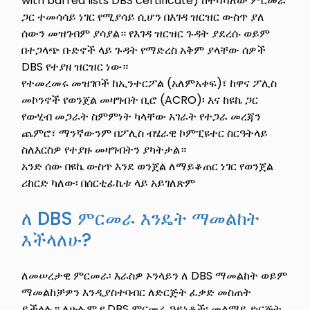
with barred lists DBS certificate) ከተሻሻለው ምርመራ
ጋር ተመሳሳይ ነገር የሚያሳይ ሲሆን በእገዳ ዝርዝር ውስጥ ያለ
ሰውን መዝገብም ያሳያል። የእገዳ ዝርዝር ጉዳት ያደረሱ ወይም
በተጋላጭ ቡድኖች ላይ ጉዳት የማድረስ አቅም ያላቸው ሰዎች
DBS የተያዘ ዝርዝር ነው።
የተመረመሩ መዝገቦች ከኢንተርፖል (አለምአቀፍ)፣ ከዋና ፖሊስ
መኮንኖች የወንጀል መዛግብት ቢሮ (ACRO)፡ እና ከዩኬ ጋር
የውሂብ መጋራት ስምምነት ካላቸው አገራት የተጋራ መረጃን
ጨምሮ፣ ማንኛውንም በፖሊስ ብሄራዊ ኮምፒዩተር ስርዓትላይ
ስለእርስዎ የተያዙ መዛግብትን ያካትታል።
አንድ ሰው በዩኬ ውስጥ እንደ ወንጀል ለማይቆጠር ነገር የወንጀል
ሪከርድ ካለው፡ በሰርቲፊኬቱ ላይ አይገለጽም
ለ DBS ምርመራ እንዴት ማመልከት
እችላለሁ?
ለመሠረታዊ ምርመራ፡ እራስዎ ኦንላይን ለ DBS ማመልከት ወይም
ማመልከቻዎን እንዲያስተባብር ለድርጅት ፈቃድ መስጠት
ይችላሉ። ለሁሉም የ DBS ምርመራ ዓይነቶች፡ መልማይ ድርጅት