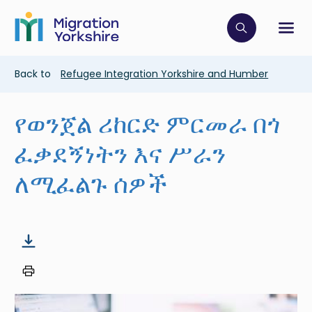
Skip
Skip
to
to
main
Click to op
Sh
main
content
content
Breadcrumb
Back to
Refugee Integration Yorkshire and Humber
የወንጀል ሪከርድ ምርመራ በጎ
ፈቃደኝነትን እና ሥራን
ለሚፈልጉ ሰዎች
Image