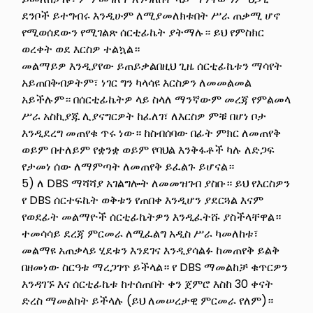
ደንቦች ይተግብሩ እንዲሁም ለሚያመለክቱበት ሥራ ጠቃሚ ሆኖ
የሚወሰደውን የሚገልጽ ሰርቲፊኬት ያትማሉ። ይህ የምስክር
ወረቀት ወደ እርስዎ ተልኳል።
መልማይዎ እንዲያየው ይጠይቃልበዚህ ጊዜ ሰርቲፊኬቱን ማሳየት
አይጠበቅብዎትም፣ ነገር ግን ካላሳዩ እርስዎን ለመመልመል
አይችሉም። በሰርቲፊኬትዎ ላይ ስላለ ማንኛውም መረጃ የምልመላ
ሥራ አስኪያጁ ሊያናግርዎት ከፈለገ፣ ለእርስዎ ምቹ በሆነ ቦታ
እንዲደረግ መጠየቁ ጥሩ ነው። ከስብሰባው በፊት ምክር ለመጠየቅ
ወይም በተለይም የቋንቋ ወይም የባህል እንቅፋቶች ካሉ ለድጋፍ
የታመነ ሰው ለማምጣት ለመጠየቅ ይፈልጉ ይሆናል።
5) ለ DBS ማሻሻያ አገልግሎት ለመመዝገብ ያስቡ። ይህ የእርስዎን
የ DBS ሰርተፍኬት ወቅቱን የጠበቀ እንዲሆን ያደርጓል እናም
የወደፊት መልማዮች ሰርቲፊኬትዎን እንዲፈትሹ ያስችላቸዋል።
ተመሳሳይ ደረጃ ምርመራ ለሚፈልግ አዲስ ሥራ ካመለከቱ፣
መልማዩ አጠቃላይ ሂደቱን እንደገና እንዲያሳልፉ ከመጠየቅ ይልቅ
በዘመነው ስርዓቱ ማረጋገጥ ይችላል። የ DBS ማመልከቻ ቁጥርዎን
እንዳገኙ እና ሰርቲፊኬቱ ከተሰጠበት ቀን ጀምሮ እስከ 30 ቀናት
ድረስ ማመልከት ይችላሉ (ይህ ለመሠረታዊ ምርመራ የለም)።