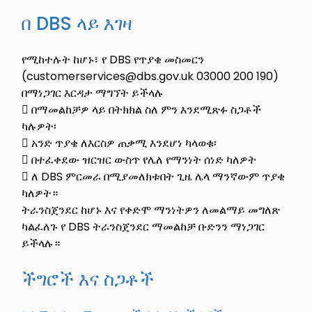
በ DBS ላይ እገዛ
የሚከተሉት ከሆኑ፣ የ DBS የጥያቄ መስመርን
(customerservices@dbs.gov.uk 03000 200 190)
በማነጋገር እርዳታ ማግኘት ይችላሉ
 በማመልከቻዎ ላይ በትክክል ስለ ምን እንደሚጽፉ ስጋቶች
ካሉዎት፡
 አንድ ጥያቄ ለእርስዎ ጠቃሚ እንደሆነ ካላወቁ፡
 በተፈቀደው ዝርዝር ውስጥ የሌለ የማንነት ሰነድ ካለዎት
 ለ DBS ምርመራ በሚያመለክቱበት ጊዜ ሌላ ማንኛውም ጥያቄ
ካለዎት።
ትራንስጀንደር ከሆኑ እና የቀድሞ ማንነትዎን ለመልማይ መግለጽ
ካልፈለጉ የ DBS ትራንስጀንደር ማመልከቻ ቡድንን ማነጋገር
ይችላሉ።
ችግሮች እና ስጋቶች