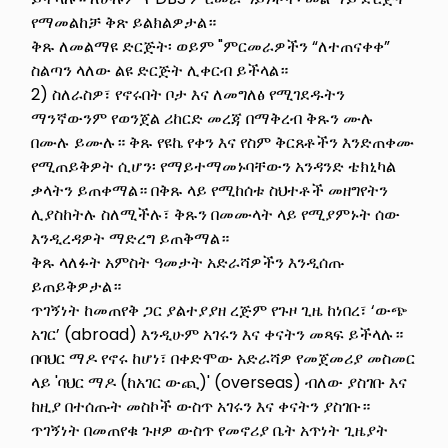
የማመልከቻ ቅጽ ይልክልዎታል።
ቅጹ ለመልማዩ ድርጅት፡ ወይም "ምርመራዎችን “ለተጠናቀቀ”
ስልጣን ላለው ልዩ ድርጅት ሊቀርብ ይችላል።
2) ስለራስዎ፣ የኖሩበት ቦታ እና ለመግለፅ የሚገደዱትን
ማንኛውንም የወንጀል ሪከርድ መረጃ በማቅረብ ቅጹን ሙሉ
በሙሉ ይሙሉ። ቅጹ የዩኬ የቀን እና የስም ቅርጸቶችን እንድጠቀሙ
የሚጠይቅዎት ሲሆን፡ የማይተማመኑባቸውን አንዳንድ ቴክኒካል
ቃላትን ይጠቀማል። በቅጹ ላይ የሚከሰቱ ስህተቶች መዘግየትን
ሊያስከትሉ ስለሚችሉ፣ ቅጹን በመሙላት ላይ የሚያምኑት ሰው
እንዲረዳዎት ማድረግ ይጠቅማል።
ቅጹ ላለፉት አምስት ዓመታት አድራሻዎችን እንዲሰጡ
ይጠይቅዎታል።
ጥገኝነት ከመጠየቅ ጋር ያልተያያዘ ረጅም የጉዞ ጊዜ ከነበረ፣ ‘ውጭ
አገር’ (abroad) እንዲሁም አገሩን እና ቀናትን መጻፍ ይችላሉ።
በባህር ማዶ የኖሩ ከሆነ፣ በቀድሞው አድራሻዎ የመጀመሪያ መስመር
ላይ 'ባህር ማዶ (ከአገር ውጪ)' (overseas) ብለው ያስገቡ እና
ከዚያ በተሰጡት መስኮች ውስጥ አገሩን እና ቀናትን ያስገቡ።
ጥገኝነት በመጠየቁ ጉዞዎ ውስጥ የመኖሪያ ቤት አጥነት ጊዜያት