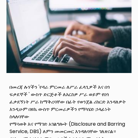
በመረጃ ሉሃችን 'የዳራ ምርመራ ለሥራ ፈላጊዎች እና በጎ
ፍቃደኞች ' ውስጥ ድርጅቶች ለእርስዎ ሥራ ወይም የበጎ
ፈቃደኝነት ሥራ ከማቅረባቸው በፊት የወንጀል ሪከርድ እንዳለዎት
እንዲሁም በዩኬ ውስጥ ምርመራዎችን የማካሄድ ኃላፊነት
ስላለባቸው
የማሳወቅ እና የማገድ አገልግሎት (Disclosure and Barring
Service, DBS) ለምን መመርመር እንዳለባቸው ገለጸናል።