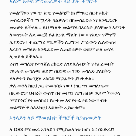
አለም አቀፍ ምርመራዎች ላይ ያሉ ችግሮች
የመልማዩን የውጭ አገር የመልካም ስነምግባር ሰርተፍኬት
መስፈርቶችን ማሟላት ካልቻሉ፣ በከመስፈርቱ ነፃ እንዲደረጉ
መጠየቅ ይችላሉ። ይህ ማለት መልማዩ በእርስዎ ያላቸውን እምነት
ለመገንባት ሌላ መረጃ ይፈልጋል ማለት ነው። የአደጋ ግምገማ
ሊያደርጉ፣ ተጨማሪ ዋቢዎችን ሊያገኙ፣ ሥራውን ሊለውጡ፣
እራስን መግለጽ እንዲፈርሙ ሊጠይቁዎት ወይም ቃለ መሃላ
ሊጠይቁ ይችላሉ።
ራስን መግለጽ የወንጀል ሪከርድ እንደሌለብዎት የተፈረመበት
የጽሑፍ መግለጫ ወይም በህጋዊ መንገድ መገለጽ ያለበትን
ያለዎትን የወንጀል ሪከርድ ማጋራትን ያካትታል።
ቃለ መሃላ ከዚህ ጋር ተመሳሳይ ነው፣ ነገር ግን መግለጫው
በኤውሮፓ ህብረት ውስጥ በተመዘገበ የህግ ጠበቃ ወይም 'የመሃላ
ኮሚሽነር' የተመሰከረ፣ የታተመ እና የተፈቀደ ነው። ብዙ
መልማዮች ስለእነዚህ እድሎች አያውቁም።
ኦንላይን ላይ ማመልከት ችግሮች ካጋጠሙዎት
ለ DBS ምርመራ ኦንላይን የሚያመለክቱ ከሆነ እና በአድራሻ