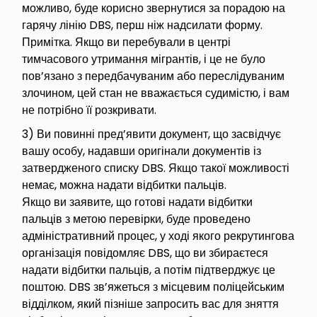
можливо, буде корисно звернутися за порадою на
гарячу лінію DBS, перш ніж надсилати форму.
Примітка. Якщо ви перебували в центрі
тимчасового утримання мігрантів, і це не було
пов’язано з передбачуваним або переслідуваним
злочином, цей стан не вважається судимістю, і вам
не потрібно її розкривати.
3) Ви повинні пред’явити документ, що засвідчує
вашу особу, надавши оригінали документів із
затвердженого списку DBS. Якщо такої можливості
немає, можна надати відбитки пальців.
Якщо ви заявите, що готові надати відбитки
пальців з метою перевірки, буде проведено
адміністративний процес, у ході якого рекрутингова
організація повідомляє DBS, що ви збираєтеся
надати відбитки пальців, а потім підтверджує це
поштою. DBS зв’яжеться з місцевим поліцейським
відділком, який пізніше запросить вас для зняття