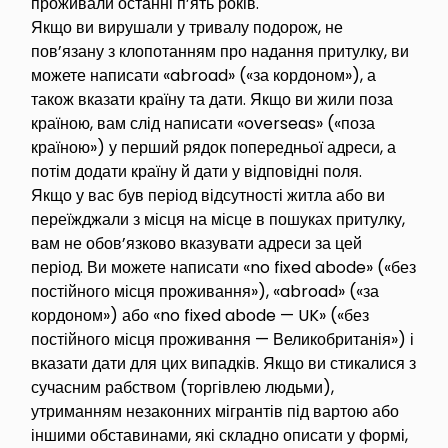
проживали останні п’ять років.
Якщо ви вирушали у тривалу подорож, не
пов’язану з клопотанням про надання притулку, ви
можете написати «abroad» («за кордоном»), а
також вказати країну та дати. Якщо ви жили поза
країною, вам слід написати «overseas» («поза
країною») у перший рядок попередньої адреси, а
потім додати країну й дати у відповідні поля.
Якщо у вас був період відсутності житла або ви
переїжджали з місця на місце в пошуках притулку,
вам не обов’язково вказувати адреси за цей
період. Ви можете написати «no fixed abode» («без
постійного місця проживання»), «abroad» («за
кордоном») або «no fixed abode — UK» («без
постійного місця проживання — Великобританія») і
вказати дати для цих випадків. Якщо ви стикалися з
сучасним рабством (торгівлею людьми),
утриманням незаконних мігрантів під вартою або
іншими обставинами, які складно описати у формі,