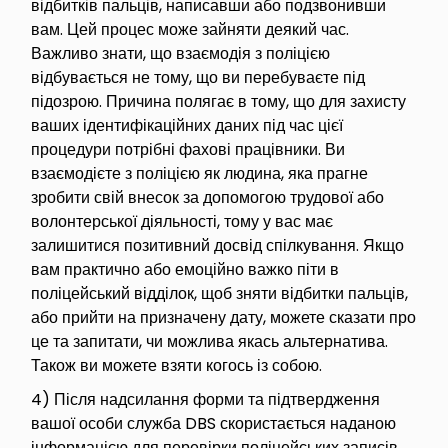
відбитків пальців, написавши або подзвонивши
вам. Цей процес може зайняти деякий час.
Важливо знати, що взаємодія з поліцією
відбувається не тому, що ви перебуваєте під
підозрою. Причина полягає в тому, що для захисту
ваших ідентифікаційних даних під час цієї
процедури потрібні фахові працівники. Ви
взаємодієте з поліцією як людина, яка прагне
зробити свій внесок за допомогою трудової або
волонтерської діяльності, тому у вас має
залишитися позитивний досвід спілкування. Якщо
вам практично або емоційно важко піти в
поліцейський відділок, щоб зняти відбитки пальців,
або прийти на призначену дату, можете сказати про
це та запитати, чи можлива якась альтернатива.
Також ви можете взяти когось із собою.
4) Після надсилання форми та підтвердження
вашої особи служба DBS скористається наданою
інформацією для перевірки поліцейських записів