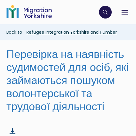
Skip
Skip
to
to
main
Click to op
Sh
main
content
content
Breadcrumb
Back to
Refugee Integration Yorkshire and Humber
Перевірка на наявність
судимостей для осіб, які
займаються пошуком
волонтерської та
трудової діяльності