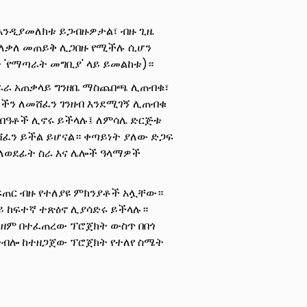
እንዲያመለክቱ ይጋብዙዎታል፣ ብዙ ጊዜ
 ለቃለ መጠይቅ ሊጋበዙ የሚችሉ ሲሆን
ት 'የማጣራት መግቢያ' ላይ ይመልከቱ)።
ራራ አጠቃላይ ግንዘቤ ማስጨበጫ ሊጠብቁ፣
ዎችን ለመሸፈን ገንዘብ እንደሚገኝ ሊጠብቁ
ብዓቶች ሊኖሩ ይችላሉ፤ ለምሳሌ ድርጅቱ
ፈን ይችል ይሆናል። ቀጣይነት ያለው ድጋፍ
ት ለወደፊት ስራ እና ሌሎች ዓላማዎች
ፍጠር ብዙ የተለያዩ ምክንያቶች አሏቸው።
ይ ከፍተኛ ተጽዕኖ ሊያሳድሩ ይችላሉ።
ዘም በተፈጠረው ፕሮጀክት ውስጥ በበጎ
ተብሎ ከተዘጋጀው ፕሮጀክት የተለየ ስሜት