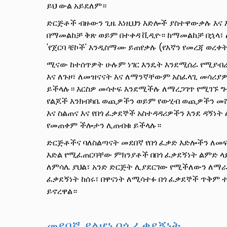
ይህ ውል አይደለም።
ድርጅቶች ብዙውን ጊዜ እነዚህን እድሎች ያስተዋውቃሉ እና 
በማመልከቻ ቅጽ ወይም በተቀዳ ቪዲዮ። ከማመልከቻ በኋላ፣
'የጀርባ ቼኮች' እንዲስማሙ ይጠየቃሉ (የእኛን የመረጃ ወረቀ
ሚናው ከተሰጥዎት ሁሉም ነገር እንዴት እንደሚሰራ የሚያብ
እና ለጉዞ፣ ለመዝናናት እና ለማንኛቸውም አስፈላጊ መሳሪያ
ይችላሉ። እርስዎ መሳተፍ እንደሚችሉ ለማረጋገጥ የሚገኙ ግ
የልጆች እንክብካቤ ወጪዎችን ወይም የውሂብ ወጪዎችን መሸ
እና ስልጠና እና የበጎ ፈቃደኞች አስተዳዳሪዎችን እንደ ዳኝነ
የመጠቀም ችሎታን ሊጠብቁ ይችላሉ።
ድርጅቶችና ባለስልጣናት መደበኛ የበጎ ፈቃድ እድሎችን ለመ
እድል የሚፈጠርባቸው ምክንያቶች በበጎ ፈቃደኝነት ልምድ ላ
ለምሳሌ ያህል፣ አንድ ድርጅት ሊያደርገው የሚችለውን ለማራ
ፈቃደኝነት ከሰሩ፣ በዋናነት ለሚሳተፉ በጎ ፈቃደኞች ጥቅም 
ይኖረዋል።
መደበኛ ያልሆነ በጎ ፈቃደኝነት