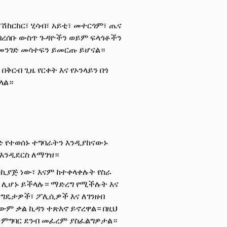
ሽከርከር፣ ሂሳብ፣ አይቲ፣ መተርጎም፣ ጤና
ረሰቡ ውስጥ ጉዳዮችን ወይም ፍላጎቶችን
 መንገድ መሳተፍን ይመርጡ ይሆናል።
ቅርብ ጊዜ የርቀት እና የኦንላይን በጎ
ላል።
ድ የተወሰኑ ተግባራትን እንዲያከናውኑ
 እንዲደርስ ለማገዝ።
ስኪያጅ ነው፣ እናም ከተቀላቀሉት የስራ
ች ሊሆኑ ይችላሉ። ማድረግ የሚችሉት እና
 ግዴታዎች፣ ፖሊሲዎች እና ለገንዘብ
ውም ቃል ኪዳን ተጽእኖ ይኖረዋል። በዚህ
ስነምግባር ደንብ መፈረም ያስፈልግዎታል።