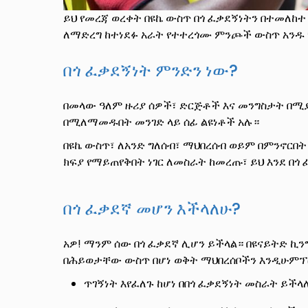
ይህ የመረጃ ወረቀት በዩኬ ውስጥ በጎ ፈቃደኝነትን በተመለከ
ለማድረግ ከተነደፉ አራት የተተረጎሙ ምንጮች ውስጥ አንዱ
በጎ ፈቃደኝነት ምንድን ነው?
በመላው ዓለም ዙሪያ ሰዎች፣ ድርጅቶች እና መንግስታት በሚያ
በሚለማመዱበት መንገድ ላይ ሰፊ ልዩነቶች አሉ።
በዩኬ ውስጥ፣ ለአንድ ግለሰብ፣ ማህበረሰብ ወይም በምንኖርበ
ክፍያ የማይጠየቅበት ነገር ለመስራት ከመረጡ፣ ይህ እንደ በጎ
በጎ ፈቃደኛ መሆን እችላለሁ?
አዎ! ማንም ሰው በጎ ፈቃደኛ ሊሆን ይችላል። በዩናይትድ ኪ
በሕይወታቸው ውስጥ በሆነ ወቅት ማህበረሰቦችን እንዲሁምፕ
ጥገኝነት እየፈለጉ ከሆነ በበጎ ፈቃደኝነት መስራት ይችላ