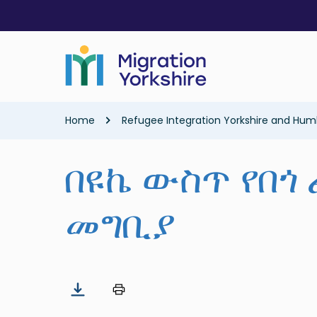
Skip
Skip
to
to
main
main
content
content
Breadcrumb
Home
Refugee Integration Yorkshire and Hum
በዩኬ ውስጥ የበጎ
መግቢያ