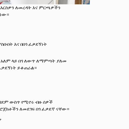
ተ እርስዎን ለመረዳት እና ምርጫዎችን
 ነው።
ስቡበት እና በበጎ ፈቃደኝነት
ት አለም ላይ በጎ ለውጥ ለማምጣት ያለመ
 ፈቃደኝነት ይቆጠራል።
ንግደም ውስጥ የሚኖሩ ብዙ ሰዎች
ሮጀክቶችን ለመደገፍ በጎ ፈቃደኛ ናቸው።
ሉ