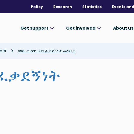
Policy
Research
Statistics
Events and
Get support
Get involved
About u
ber
በዩኬ ውስጥ የበጎ ፈቃደኝነት መግቢያ
 ፈቃደኝነት