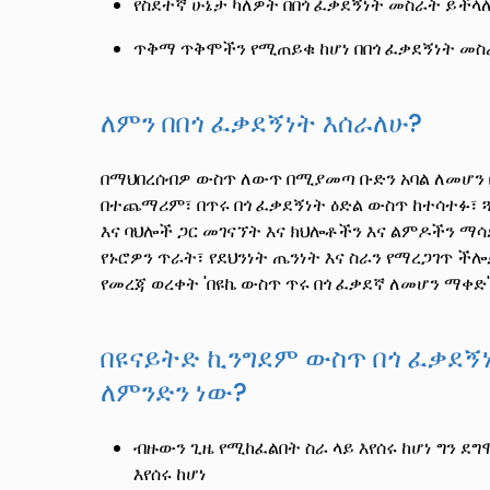
የስደተኛ ሁኔታ ካለዎት በበጎ ፈቃደኝነት መስራት ይችላ
ጥቅማ ጥቅሞችን የሚጠይቁ ከሆነ በበጎ ፈቃደኝነት መ
ለምን በበጎ ፈቃደኝነት እሰራለሁ?
በማህበረሰብዎ ውስጥ ለውጥ በሚያመጣ ቡድን አባል ለመሆን 
በተጨማሪም፣ በጥሩ በጎ ፈቃደኝነት ዕድል ውስጥ ከተሳተፉ፣ 
እና ባህሎች ጋር መገናኘት እና ክህሎቶችን እና ልምዶችን ማሳ
የኑሮዎን ጥራት፣ የደህንነት ጤንነት እና ስራን የማረጋገጥ ች
የመረጃ ወረቀት 'በዩኬ ውስጥ ጥሩ በጎ ፈቃደኛ ለመሆን ማቀድ
በዩናይትድ ኪንግደም ውስጥ በጎ ፈቃደኝ
ለምንድን ነው?
ብዙውን ጊዜ የሚከፈልበት ስራ ላይ እየሰሩ ከሆነ ግን 
እየሰሩ ከሆነ