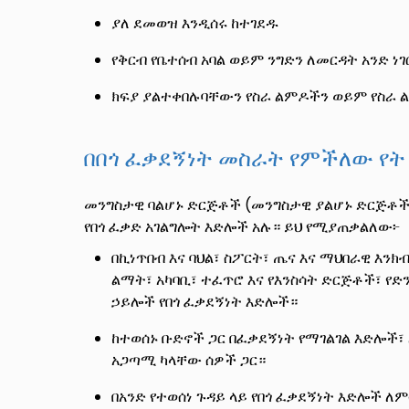
ያለ ደመወዝ እንዲሰሩ ከተገደዱ
የቅርብ የቤተሰብ አባል ወይም ንግድን ለመርዳት አንድ ነገ
ክፍያ ያልተቀበሉባቸውን የስራ ልምዶችን ወይም የስራ ል
በበጎ ፈቃደኝነት መስራት የምችለው የት
መንግስታዊ ባልሆኑ ድርጅቶች (መንግስታዊ ያልሆኑ ድርጅቶች
የበጎ ፈቃድ አገልግሎት እድሎች አሉ። ይህ የሚያጠቃልለው፦
በኪነጥበብ እና ባህል፣ ስፖርት፣ ጤና እና ማህበራዊ እን
ልማት፣ አካባቢ፣ ተፈጥሮ እና የእንስሳት ድርጅቶች፣ የድ
ኃይሎች የበጎ ፈቃደኝነት እድሎች።
ከተወሰኑ ቡድኖች ጋር በፈቃደኝነት የማገልገል እድሎች፣
አጋጣሚ ካላቸው ሰዎች ጋር።
በአንድ የተወሰነ ጉዳይ ላይ የበጎ ፈቃደኝነት እድሎች ለም