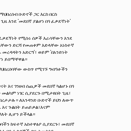
ህበረሰብ ቡድኖች ጋር እርስ በርስ
ዜ እንደ 'መደበኛ ያልሆነ በጎ ፈቃደኛነት'
ፈቃደኝነት የሚሰሩ ሰዎች እራሳቸውን እንደ
ላቸውን ድርሻ የመጠቀም እድላቸው አነስተኛ
ራ መረዳዳትን አድርግ'፣ ወይም 'በአንድነት
ሆነ ይሰማቸዋል።
በማህበረሰባቸው ውስጥ የሚገኙ ግብዓቶችን
ጣናት እና ገንዘብ ሰጪዎች መደበኛ ካልሆኑ በጎ
 መልካም ነገር ሲያደርጉ በሚታዩበት ጊዜ፣
በረታታሉ። ለአንዳንድ ቡድኖች ይህን ለውጥ
ዜ እና ጉልበት ይጠይቃል፣እናም
ማለት ሊሆን ይችላል።
ሰባችን ከፍተኛ አስተዋፅዖ ሲያደርጉ፣ መደበኛ