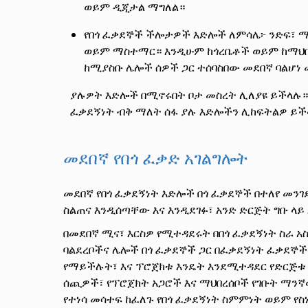
ወይም ዲጂታል ማግለል።
የበጎ ፈቃደኞች ችሎታዎች እድሎች ለምሳሌ፦ ንድፍ፣ ማ
ወይም ማስተማር። እንዲሁም ከጎረቤቶች ወይም ከማህበ
ከሚያስቡ ሌሎች ሰዎች ጋር ተሰባስበው መደበኛ ባልሆነ
ያሉዎት እድሎች በሚኖሩበት ቦታ መስረት ሊለያዩ ይችላሉ። በ
ፈቃደኝነት ብቅ ማለት ሰፋ ያሉ እድሎችን ሊከፍትልዎ ይች
መደበኛ የበጎ ፈቃድ አገልግሎት
መደበኛ የበጎ ፈቃደኝነት እድሎች በጎ ፈቃደኞች በተለየ መንገ
ስልጠና እንዲሰጣቸው እና እንዲደገፉ፣ አንድ ድርጅት ግቡ ላይ
በመደበኛ ሚና፣ እርስዎ የሚተዳደሩት በበጎ ፈቃደኝነት ስራ አ
ባልደረቦችና ሌሎች በጎ ፈቃደኞች ጋር በፈቃደኝነት ፈቃደኞ
የማይችሉት፣ እና ፕሮጀክቱ እንዴት እንደሚተዳደር የድርጅቱ
ሰጪዎች፣ የፕሮጀክት አጋሮች እና ማህበረሰቦች የገቡት ማንኛ
የተነሳ መሳተፍ ከፈለጉ የበጎ ፈቃደኝነት ስምምነት ወይም የ