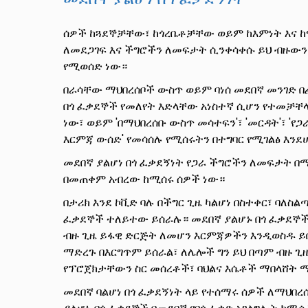
ሰዎች ከጓደኞቻቸው፣ ከጎረቤቶቻቸው ወይም ከእምነት እና ከማ
ለመደጋገፍ እና ችግሮችን ለመፍታት ሲንቀሳቀሱ ይህ ብዙውን ጊ
የሚወሰድ ነው።
በራሳቸው ማህበረሰቦች ውስጥ ወይም ባነሰ መደበኛ መንገድ በ
በጎ ፈቃደኞች የመለየት እድላቸው አነስተኛ ሲሆን የተመቻቸ
ነው፣ ወይም 'በማህበረሰቡ ውስጥ መሳተፍን'፣ 'መርዳት'፣ 'የጋ
እርምጃ ውሰድ' የመሳሰሉ የሚሰሩትን በተግባር የሚገልፅ እንደ
መደበኛ ያልሆነ በጎ ፈቃደኝነት የጋራ ችግሮችን ለመፍታት 
በመጠቀም አብረው ከሚሰሩ ሰዎች ነው።
በታሪክ እንደ ኮቪድ ባሉ በችግር ጊዜ ካልሆነ በስተቀር፣ ባለስል
ፈቃደኞች ተለይተው ይሰራሉ። መደበኛ ያልሆኑ በጎ ፈቃደኞች
ብዙ ጊዜ ይፋዊ ድርጅት ለመሆን እርምጃዎችን እንዲወስዱ ይ
ማድረጉ በእርግጥም ይሰራል፣ ለሌሎች ግን ይህ በጣም ብዙ ጊ
የፕሮጀክታቸውን ስር መሰረቶች፣ ባህልና እሴቶች ማበላሸት 
መደበኛ ባልሆነ በጎ ፈቃደኝነት ላይ የተሰማሩ ሰዎች ለማህበረ