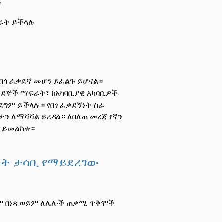
ሉ
ስራት ይችላሉ
በጎ ፈቃደኛ መሆን ይፈልጉ ይሆናል።
ጓደኞች ማፍራት፣ ከአካባቢያዊ አካባቢዎች
ደግም ይችላሉ። የበጎ ፈቃደኝነት ስራ
ሎታን ለማሻሻል ይረዳል። ለበለጠ መረጃ የኛን
' ይመልከቱ።
ነት ታሳቢ የማይደረገው
ደግሞ በነጻ ወይም ለሌሎች ጠቃሚ ጥቅሞች