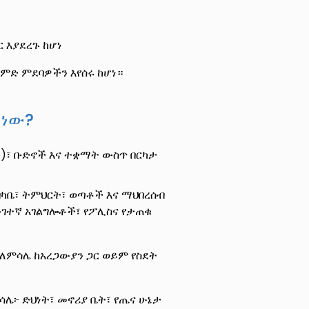
ር እያደረጉ ከሆነ
ምድ ምደባዎችን እየሰሩ ከሆነ።
 ነው?
)፣ ቡድኖች እና ተቋማት ውስጥ በርካታ
ክብካቤ፣ ትምህርት፣ ወጣቶች እና ማህበረሰብ
ንገተኛ አገልግሎቶች፣ የፖሊስና የታጠቁ
 ለምሳሌ ከአረጋውያን ጋር ወይም የስደት
ሳሌ፦ ድህነት፣ መኖሪያ ቤት፣ የጤና ሁኔታ