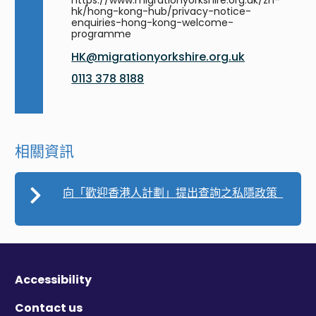
https://www.migrationyorkshire.org.uk/zh-
hk/hong-kong-hub/privacy-notice-
enquiries-hong-kong-welcome-
programme
HK@migrationyorkshire.org.uk
0113 378 8188
相關資訊
向「歡迎香港人計劃」提出查詢之私隱政策
Accessibility
Contact us