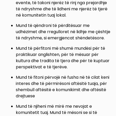
evente, të takoni njerëz të rinj nga prejardhje
të ndryshme dhe të lidheni me njerëz të tjerë
në komunitetin tuaj lokal.
Mund të qëndroni të përditësuar me
udhëzimet dhe rregulloret në lidhje me çështje
të ndryshme, si emergjencat shëndetësore.
Mund të përfitoni më shumë mundësi për të
praktikuar anglishten, për të mësuar për
kultura dhe tradita të tjera dhe për të kuptuar
perspektivat e të tjerëve.
Mund të fitoni përvojë në fusha në të cilat keni
interes dhe të përmirësoni aftësitë tuaja, për
shembull aftësitë e komunikimit dhe aftësitë
drejtuese
Mund të njiheni më mirë me nevojat e
komunitetit tuaj. Mund të mësoni se si të