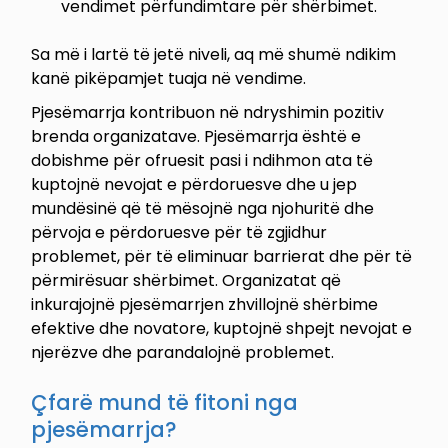
vendimet përfundimtare për shërbimet.
Sa më i lartë të jetë niveli, aq më shumë ndikim
kanë pikëpamjet tuaja në vendime.
Pjesëmarrja kontribuon në ndryshimin pozitiv
brenda organizatave. Pjesëmarrja është e
dobishme për ofruesit pasi i ndihmon ata të
kuptojnë nevojat e përdoruesve dhe u jep
mundësinë që të mësojnë nga njohuritë dhe
përvoja e përdoruesve për të zgjidhur
problemet, për të eliminuar barrierat dhe për të
përmirësuar shërbimet. Organizatat që
inkurajojnë pjesëmarrjen zhvillojnë shërbime
efektive dhe novatore, kuptojnë shpejt nevojat e
njerëzve dhe parandalojnë problemet.
Çfarë mund të fitoni nga
pjesëmarrja?