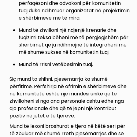
përfaqësoni dhe advokoni për komunitetin
tuaj duke ndihmuar organizatat në projektimin
e shërbimeve më të mira.
Mund të zhvilloni një ndjenjë krenarie dhe
fuqizimi teksa bëheni më të përgjegjshëm për
shërbimet që ju ndihmojnë të integroheni me
më shumë sukses në komunitetin tuaj.
Mund të rrisni vetëbesimin tuaj.
Siç mund ta shihni, pjesëmarrja ka shumë
përfitime. Përfshirja në ofrimin e shërbimeve dhe
në komunitete është një mundësi unike që të
zhvilloheni si nga ana personale ashtu edhe nga
ajo profesionale dhe që të jepni një kontribut
pozitiv në jetët e të tjerëve.
Mund të lexoni broshurat e tjera në këtë seri për
të zbuluar më shumë rreth pjesëmarrjes dhe se