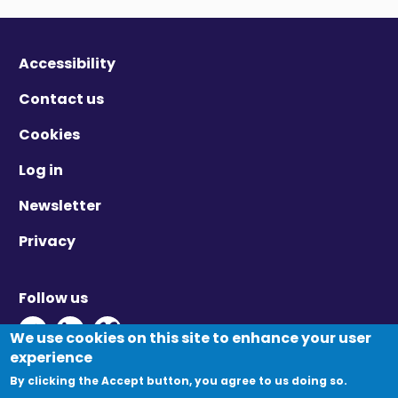
Accessibility
Contact us
Cookies
Log in
Newsletter
Privacy
Follow us
Twitter - Opens in new window
Linkedin - Opens in new window
Vimeo - Opens in new window
We use cookies on this site to enhance your user
experience
By clicking the Accept button, you agree to us doing so.