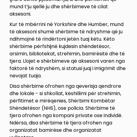
mund t’ju sjellë ju dhe shërbimeve të cilat
aksesoni.
Kur të mbërrini në Yorkshire dhe Humber, mund
të aksesoni shumë shërbime të ndryshme që ju
ndihmojnë të rindërtoni jetën tuaj këtu. Këto
shërbime përfshijnë kujdesin shëndetësor,
arsimin, bibliotekat, strehimin, bamirësitë dhe të
tjera. Llojet e shërbimeve që aksesoni varen nga
faktorë të ndryshëm, si statusi juaj i imigrimit dhe
nevojat tuaja.
Disa shërbime ofrohen nga qeverisja qendrore
dhe lokale - si shkollat, këshillimi për strehimin,
përfitimet e mirëqenies, Shërbimi Kombëtar
Shëndetësor (NHS), ose policia. Shërbime të
tjera ofrohen nga kompani private ose individë.
Ndërsa, disa shërbime të tjera ofrohen nga
organizatat bamirëse dhe organizatat