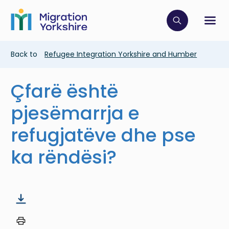
Skip
Skip
to
to
main
Click to op
Sh
main
content
content
Breadcrumb
Back to
Refugee Integration Yorkshire and Humber
Çfarë është
pjesëmarrja e
refugjatëve dhe pse
ka rëndësi?