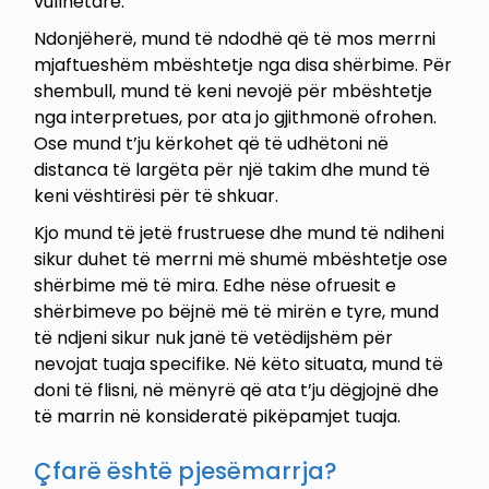
vullnetare.
Ndonjëherë, mund të ndodhë që të mos merrni
mjaftueshëm mbështetje nga disa shërbime. Për
shembull, mund të keni nevojë për mbështetje
nga interpretues, por ata jo gjithmonë ofrohen.
Ose mund t’ju kërkohet që të udhëtoni në
distanca të largëta për një takim dhe mund të
keni vështirësi për të shkuar.
Kjo mund të jetë frustruese dhe mund të ndiheni
sikur duhet të merrni më shumë mbështetje ose
shërbime më të mira. Edhe nëse ofruesit e
shërbimeve po bëjnë më të mirën e tyre, mund
të ndjeni sikur nuk janë të vetëdijshëm për
nevojat tuaja specifike. Në këto situata, mund të
doni të flisni, në mënyrë që ata t’ju dëgjojnë dhe
të marrin në konsideratë pikëpamjet tuaja.
Çfarë është pjesëmarrja?