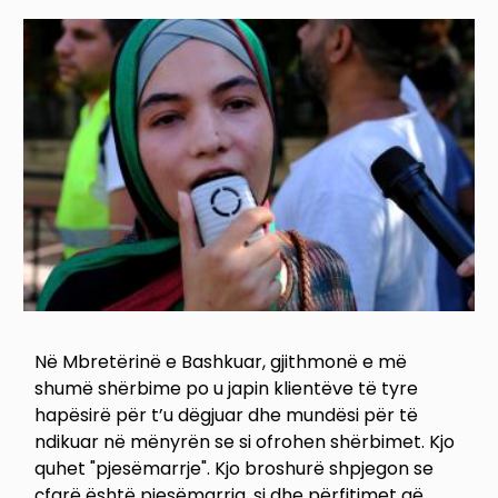
Image
Në Mbretërinë e Bashkuar, gjithmonë e më
shumë shërbime po u japin klientëve të tyre
hapësirë për t’u dëgjuar dhe mundësi për të
ndikuar në mënyrën se si ofrohen shërbimet. Kjo
quhet "pjesëmarrje". Kjo broshurë shpjegon se
çfarë është pjesëmarrja, si dhe përfitimet që