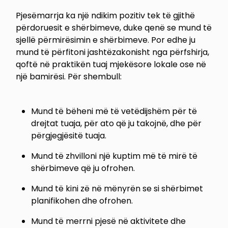
Pjesëmarrja ka një ndikim pozitiv tek të gjithë
përdoruesit e shërbimeve, duke qenë se mund të
sjellë përmirësimin e shërbimeve. Por edhe ju
mund të përfitoni jashtëzakonisht nga përfshirja,
qoftë në praktikën tuaj mjekësore lokale ose në
një bamirësi. Për shembull:
Mund të bëheni më të vetëdijshëm për të
drejtat tuaja, për ato që ju takojnë, dhe për
përgjegjësitë tuaja.
Mund të zhvilloni një kuptim më të mirë të
shërbimeve që ju ofrohen.
Mund të kini zë në mënyrën se si shërbimet
planifikohen dhe ofrohen.
Mund të merrni pjesë në aktivitete dhe