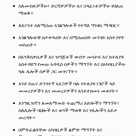
ስለመብቶቻችሁ፣ ድርሻዎቻችሁ እና ኃላፊነቶቻችሁ የበለጠ
ማወቅ።
ለእናንተ ስለሚሰጡ አገልግሎቶች የተሻለ ግንዛቤ ማዳበር።
አገልግሎቶቹ በታቀዱበት እና በሚሰጡበት መንገድ አስተያየት
መስጠት።
በእንቅስቃሴዎች እና ዝግጅቶች ውስጥ መሳተፍ እና ከተለያዩ
አስተዳደግ የመጡ አዳዲስ ሰዎችን ማግኘት እና በአካባቢያችሁ
ካሉ ሌሎች ሰዎች ጋር መገናኘት።
እንደ የጤና ድንገተኛ አደጋዎች ባሉ የተለያዩ ነገሮች ላይ
መመሪያዎችን እና መመሪያዎችን እንደተዘመኑ መቆየት።
እንግሊዝኛን ለመለማመድ ተጨማሪ እድሎችን ማግኘት፣
ስለሌሎች ባህሎች እና ወጎች ማወቅ እና የሌሎችን እይታ
መረዳት።
በምትፈልጓቸው አካባቢዎች ልምድ ማግኘት እና