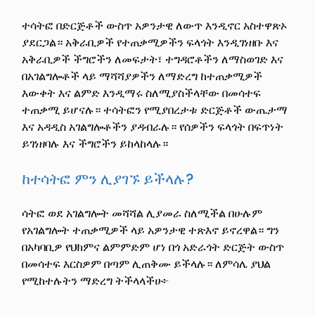
ተሳትፎ በድርጅቶች ውስጥ አዎንታዊ ለውጥ እንዲኖር አስተዋጽኦ
ያደርጋል። አቅራቢዎች የተጠቃሚዎችን ፍላጎት እንዲገነዘቡ እና
አቅራቢዎች ችግሮችን ለመፍታት፣ ተግዳሮቶችን ለማስወገድ እና
በአገልግሎቶች ላይ ማሻሻያዎችን ለማድረግ ከተጠቃሚዎች
እውቀት እና ልምድ እንዲማሩ ስለሚያስችላቸው በመሳተፍ
ተጠቃሚ ይሆናሉ። ተሳትፎን የሚያበረታቱ ድርጅቶች ውጤታማ
እና አዳዲስ አገልግሎቶችን ያዳብራሉ። የሰዎችን ፍላጎት በፍጥነት
ይገነዘባሉ እና ችግሮችን ይከላከላሉ።
ከተሳትፎ ምን ሊያገኙ ይችላሉ?
ሳትፎ ወደ አገልግሎት መሻሻል ሊያመራ ስለሚችል በሁሉም
የአገልግሎት ተጠቃሚዎች ላይ አዎንታዊ ተጽእኖ ይኖረዋል። ግን
በአካባቢዎ የህክምና ልምምድም ሆነ በጎ አድራጎት ድርጅት ውስጥ
በመሳተፍ እርስዎም በጣም ሊጠቅሙ ይችላሉ። ለምሳሌ ያህል
የሚከተሉትን ማድረግ ትችላላችሁ፦