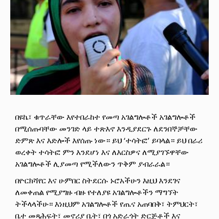
በዩኬ፣ ቁጥራቸው እየተበራከተ የመጣ አገልግሎቶች አገልግሎቶች
በሚሰጡባቸው መንገድ ላይ ተጽእኖ እንዲያደርጉ ለደንበኞቻቸው
ድምጽ እና እድሎች እየሰጡ ነው። ይህ ‘ተሳትፎ’ ይባላል። ይህ በራሪ
ወረቀት ተሳትፎ ምን እንደሆነ እና ለእርስዎና ለሚያገኙዋቸው
አገልግሎቶች ሊያመጣ የሚችለውን ጥቅም ያብራራል።
በዮርክሻየር እና ሁምበር ስትደርሱ ኑሮአችሁን እዚህ እንደገና
ለመቀጠል የሚያግዙ ብዙ የተለያዩ አገልግሎቶችን ማግኘት
ትችላላችሁ። እነዚህም አገልግሎቶች የጤና አጠባበቅ፣ ትምህርት፣
ቤተ መጻሕፍት፣ መኖሪያ ቤት፣ በጎ አድራጎት ድርጅቶች እና