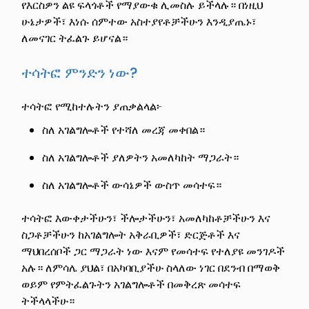
የእርስዎን ልዩ ፍላጎቶች የማያውቁ ሊመስሉ ይችላሉ። በነዚህ
ሁኔታዎች፣ እነሱ ሰምተው አስተያየቶቻችሁን እንዲያጤኑ፣
ለመናገር ትፈልጉ ይሆናል።
ተሳትፎ ምንድን ነው?
ተሳትፎ የሚከተሉትን ያጠቃልላል፦
ስለ አገልግሎቶች የተሻለ መረጃ መቀበል።
ስለ አገልግሎቶች ያለዎትን አመለካከት ማጋራት።
ስለ አገልግሎቶች ውሳኔዎች ውስጥ መሳተፍ።
ተሳትፎ እውቀታችሁን፣ ችሎታችሁን፣ አመለካከቶቻችሁን እና
ስጋቶቻችሁን ከአገልግሎት አቅራቢዎች፣ ድርጅቶች እና
ማህበረሰቦች ጋር ማጋራት ነው እናም የመሳተፍ የተለያዩ መንገዶች
አሉ። ለምሳሌ ያህል፣ በአካባቢያችሁ ስላለው ነገር በደንብ በማወቅ
ወይም የምትፈልጉትን አገልግሎቶች በመቅረጽ መሳተፍ
ትችላላችሁ።