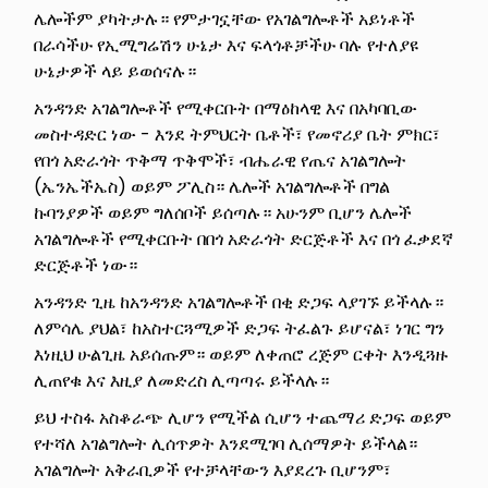
ሌሎችም ያካትታሉ። የምታገኗቸው የአገልግሎቶች አይነቶች
በራሳችሁ የኢሚግሬሽን ሁኔታ እና ፍላጎቶቻችሁ ባሉ የተለያዩ
ሁኔታዎች ላይ ይወሰናሉ።
አንዳንድ አገልግሎቶች የሚቀርቡት በማዕከላዊ እና በአካባቢው
መስተዳድር ነው - እንደ ትምህርት ቤቶች፣ የመኖሪያ ቤት ምክር፣
የበጎ አድራጎት ጥቅማ ጥቅሞች፣ ብሔራዊ የጤና አገልግሎት
(ኤንኤችኤስ) ወይም ፖሊስ። ሌሎች አገልግሎቶች በግል
ኩባንያዎች ወይም ግለሰቦች ይሰጣሉ። አሁንም ቢሆን ሌሎች
አገልግሎቶች የሚቀርቡት በበጎ አድራጎት ድርጅቶች እና በጎ ፈቃደኛ
ድርጅቶች ነው።
አንዳንድ ጊዜ ከአንዳንድ አገልግሎቶች በቂ ድጋፍ ላያገኙ ይችላሉ።
ለምሳሌ ያህል፣ ከአስተርጓሚዎች ድጋፍ ትፈልጉ ይሆናል፣ ነገር ግን
እነዚህ ሁልጊዜ አይሰጡም። ወይም ለቀጠሮ ረጅም ርቀት እንዲጓዙ
ሊጠየቁ እና እዚያ ለመድረስ ሊጣጣሩ ይችላሉ።
ይህ ተስፋ አስቆራጭ ሊሆን የሚችል ሲሆን ተጨማሪ ድጋፍ ወይም
የተሻለ አገልግሎት ሊሰጥዎት እንደሚገባ ሊሰማዎት ይችላል።
አገልግሎት አቅራቢዎች የተቻላቸውን እያደረጉ ቢሆንም፣