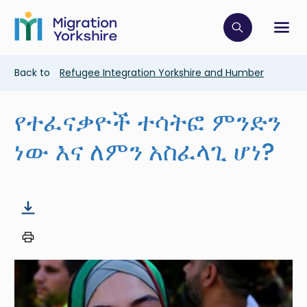
Skip
Skip
to
to
main
Click to op
Sh
main
content
content
Breadcrumb
Back to
Refugee Integration Yorkshire and Humber
የተፈናቃዮች ተሳትፎ ምንድን
ነው እና ለምን አስፈላጊ ሆነ?
Image