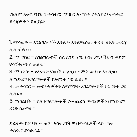
የአለም አቀፍ የህዝብ ተሳትፎ ማህበር አምስት የተለያዩ የተሳትፎ
ደረጃዎችን ይለያል፦
1. ማሳወቅ – አገልግሎቶች እንዴት እንደሚሰጡ ትረዱ ዘንድ መረጃ
ሲሰጣችሁ።
2. ማማከር – አገልግሎቶች ስለ አንድ ነገር አስተያየታችሁን ወይም
ሃሳባችሁን ሲጠይቁ።
3. ማካተት – የእናንተ ሃሳቦች ሁልጊዜ ግምት ውስጥ እንዲገቡ
ለማድረግ አገልግሎቶች ከእናንተ ጋር ሲሰሩ።
4. መተባበር – መፍትሄዎችን ለማግኘት አገልግሎቶች ከእናንተ ጋር
ሲሰሩ።
5. ማጎልበት – ስለ አገልግሎቶች የመጨረሻ ውሳኔዎችን በማድረግ
ረገድ ስታግዙ።
ደረጃው ከፍ ባለ መጠን፣ አስተያየትዎ በውሳኔዎች ላይ የላቀ
ተጽእኖ ያሳድራል።