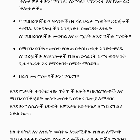
ችሎታዎቻችሁን ማሻሻል፣ ለምሳሌ፦ የግንኙነት እና የአመራር
ችሎታዎች።
የማህበረሰባችሁን ፍላጎቶች በተሻለ ሁኔታ ማወቅ። ድርጅቶች
የተሻሉ አገልግሎቶችን እንዲነድፉ በመርዳት እንዴት
ለማህበረሰሰባችሁ መወከል እና መሟገት እንደሚችሉ ማወቅ።
በማህበረሰባችሁ ውስጥ የበለጠ በተሳካ ሁኔታ እንድትዋሃዱ
ለሚረዷችሁ አገልግሎቶች የበለጠ ኃላፊነት በምትወስዱበት
ጊዜ የኩራት እና የማጎልበት ስሜት ማሳደግ።
በራስ መተማመናችሁን ማሳደግ።
እንደምታዩት ተሳትፎ ብዙ ጥቅሞች አሉት። በአገልግሎቶች እና
ማህበረሰቦች ሂደት ውስጥ መሳተፍ በግልና በሙያ ለማዳበር
እንደሁም ለሌሎች ህይወት አዎንታዊ አስተዋፅዖ ለማድረግ ልዩ
እድል ነው።
ስለ ተሳትፎ እና እንዴት መሳተፍ እንደሚችሉ የበለጠ ለማወቅ
በዚህ ተከታታይ ውስጥ ያሉትን ሌሎች በራሪ ጽሑፎችን ማንበብ