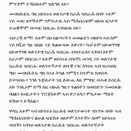
ምጥቃም ተኽእሎኦም ዝለዓለ እዩ።
መብዛሕቲኡ ግዜ ዘይስሩዕ ወለንታዊ ስራሕ ዝስራሕ ሰባት ነቶም
ናይ ሓባር ጸገማቶም ንምፍታሕ ኣብ ማሕበረሰቦም ዘለዉ ጸጋታት
ተጠቒሞም ብሓባር ክሰርሑ እንከለዉ እዩ።
ብታሪኽ ድማ፣ እቶም ሰበ ስልጣናትን መወልቲን ብዘይካ ኣብ ከም
ናይ ኮቪድ ግዜ ዝበሉ ናይ ቅልውላው እዋናት፣ ካብ'ቶም ዘይወግዓዊ
ዘይወግዓዊ ወለንታዊ ስራሕ ዝሰርሑ ብዝተፈለየ አገባብ እዮም
ስራሖም ዝሰርሑ። እቶም ዘይስሩዕ ብዝኾነ መገዲ ናይ ወለንታዊ
ስራሕቲ ዝሰርሑ ወለንተኛታት ጽቡቕ ነገር ክገብሩ ኣብ ዝረኣዩሉ
ግዜ፡ መብዛሕትኡ ግዜ ስሩዕ ትካል ንምዃን ስጉምቲ ክወስዱ
ይተባብዑ። ንገለ ጉጅለታት ነዚ ለውጢ እዚ ምግባር ብሓቂ ይሰርሕ
እዩ፡ ንገሊኦም ድማ እዚ ብዙሕ ግዜን ጉልበትን ዝወስድን፡ ንመበቆል፡
ባህልን ክብርታትን ፕሮጀክቶም ኣብ ዋጋ ዕዳጋ ምእታው ማለት
ክኸውን ይኽእል።
ዋላኳ እቶም ኣብ ዘይስሩዕ ስራሕቲ ወለንታውነት ዝነጥፉ ሰባት ኣብ
ማሕበረሰባትና ልዑል ኣበርክቶ ዘለዎም እንተኾነ፡ እዞም ዘይስሩዕ
ብዝኾነ ኣገባብ ወለንታዊ ስራሕቲ ዝሰርሑ ወለንተኛታት