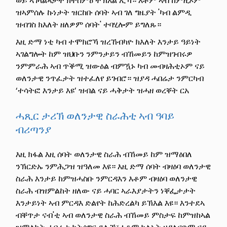
ወይ ኣገላልጻታት ክትሰምዕ ትኽእል ኢኻ። እቶም ኣብ ከምዚኦም
ዝኣምሰሉ ኩነታት ዝርከቡ ሰባት ኣብ ገለ ግዜያት 'ካብ ልምዲ
ዝብገስ ክእለት ዘለዎም ሰባት' ተባሂሎም ይግለጹ።
እዚ ድማ ነቲ ካብ ተሞክሮኻ ዝረኸብካዮ ክእለት እንታይ ዓይነት
ኣገልግሎት ከም ዝህቡን ንምንታይን ብኸመይን ከምዝገብሩዎ
ንምምራሕ ኣብ ጥቕሚ ዝውዕል ብምዃኑ ካብ መብዛሕቲኦም ናይ
ወለንታዊ ንጥፈታት ዝተፈለየ ይገብሮ። ዝያዳ ሓበሬታ ንምርካብ
‘ተሳትፎ እንታይ እዩ’ ዝብል ናይ ሓቅታት ዝሓዘ ወረቐት ርአ
ሓጺር ታሪኽ ወለንታዊ ስራሕቲ ኣብ ዓባይ
ብሪጣንያ
እዚ ክፋል እዚ ሰባት ወለንታዊ ስራሕ ብኸመይ ከም ዝማዕበለ
ንኽርድኡ ንምሕጋዝ ዝዓለመ እዩ። እዚ ድማ ሰባት ብዛዕባ ወለንታዊ
ስራሕ እንታይ ከምዝሓስቡ ንምርዳእን እቶም ብዛዕባ ወለንታዊ
ስራሕ ብዝምልከት ዘለው ናይ ሓባር ኣራእያታትን ነቐፌታታት
እንታይነት ኣብ ምርዳእ ድልየት ከሕድረልካ ይኽእል እዩ። እንተደኣ
ብቐጥታ ናብ'ቲ ኣብ ወለንታዊ ስራሕ ብኸመይ ምስታፍ ከምዝከኣል