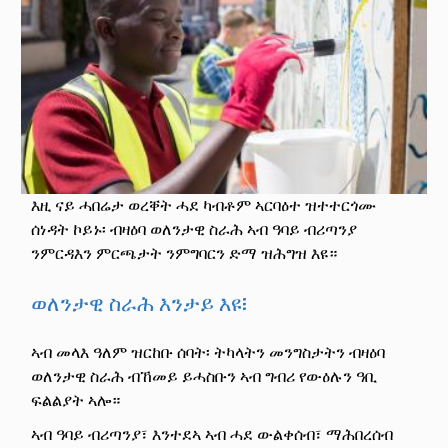
እዚ ናይ ሓበሬታ ወረቐት ሓደ ካብቶም ኣርባዕተ ዝተተርጎሙ
ሰነዳት ኮይኑ፡ ብዛዕባ ወለንታዊ ስራሕ ኣብ ዓባይ ብሪጣንያ
ንምርዳእን ምርጫታት ንምግባርን ድማ ዝሕግዝ እዩ።
ወለንታዊ ስራሕ እንታይ እዩ፧
ኣብ መላእ ዓለም ዝርከቡ ሰባት፡ ትካላትን መንግስታትን ብዛዕባ
ወለንታዊ ስራሕ ብኸመይ ይሓስቡን ኣብ ግብሪ የውዕሉን ዓቢ
ፍልልያት ኣሎ።
ኣብ ዓባይ ብሪጣንያ፣ እንተደኣ ኣብ ሓደ ውልቀሰብ፣ ማሕበረሰብ