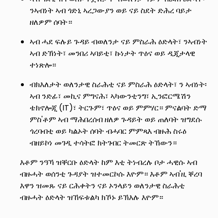
ንኣብነት ኣብ ጎድኒ ኣረጋውያን ወይ ናይ ስደት ድሕረ ባይታ
ዘለዎም ሰባት።
ኣብ ሓደ ፍሉይ ጉዳይ ብወለንታ ናይ ምስራሕ ዕድላት፣ ንኣብነት
ኣብ ድኽነት፣ መንበሪ ኣባይቲ፣ ኩነታት ጥዕና ወይ ዲጂታላዊ
ተነጽሎ።
ብክእለታት ወለንታዊ ስራሕቲ ናይ ምስራሕ ዕድላት፣ ን ኣብነት፡
ኣብ ንድፊ፣ መኪና ምግናሕ፣ ኣካውንቲንግ፣ ኢንፎርሜሽን
ቴክኖሎጂ (IT)፣ ትርጉም፣ ጥዕና ወይ ምምሃር። ምናልባት ድማ
ምስ'ቶም ኣብ ማሕበረሰብ ዘለዎ ጉዳይት ወይ ጠለባት ዝግደሱ
ጎረባብቲ ወይ ካልኦት ሰባት ብሓባር ምምጻእ ብዙሕ ስሩዕ
ብዘይኮነ መገዲ ተሳትፎ ክትገብር ትመርጽ ትኸውን።
እቶም ንዓኻ ዝቐርቡ ዕድላት ከም እቲ ትነብረሉ ቦታ ሓዊሱ ኣብ
ብዙሓት ወሰንቲ ጉዳያት ዝተመርኮሱ እዮም። እቶም ኣብ'ዚ ቐረባ
እዋን ዝመጹ ናይ ርሕቀትን ናይ ኦንላይን ወለንታዊ ስራሕቲ
ብዙሓት ዕድላት ዝኸፍቱልካ ክኾኑ ይኽእሉ እዮም።