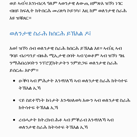
ወይ ኣብ'ዛ እንነብረላ ዓለም ኣወንታዊ ለውጢ ዘምጽእ ዝኾነ ነገር
ብዘይ ክፍሊት ክትሰርሕ መሪጽካ ኮይንካ፣ እዚ ከም ወለንታዊ ስራሕ
እዩ ዝቑጸር።
ወለንታዊ ስራሕ ክሰርሕ ይኽእል ዶ፧
እወ! ዝኾነ ሰብ ወለንታዊ ስራሕ ክሰርሕ ይኽእል እዩ። ኣብ'ዚ ኣብ
ዓባይ ብሪጣንያ ብዙሕ ሚኢታዊ ሰባት ኣብ ሂወቶም ኣብ ዝኾነ ግዜ
ንማሕበረሰባትን ንፕሮጀክትታትን ንምድጋፍ ወለንታዊ ስራሕ
ይሰርሑ እዮም።
ዑቕባ ኣብ ምሕታት እንዳሃለኻ ኣብ ወለንታዊ ስራሕ ክትሳተፍ
ትኽእል ኢኻ
ናይ ስደተኛነት ኩነታት እንዳሀለወካ እውን ኣብ ወለንታዊ ስራሕ
ክትሳተፍ ትኽእል ኢኻ
ረብሓታት ክትረክብ ሕቶ ኣብ ምቕራብ እንዳሃለኻ ኣብ
ወለንታዊ ስራሕ ክትሳተፍ ትኽእል ኢኻ