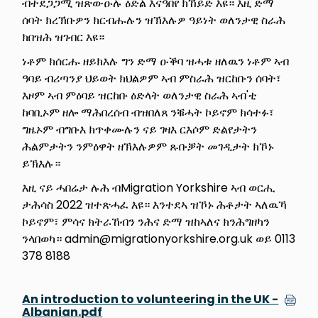
ብተደጋጋሚ ዝጽውዑሉ ዕድል እናዓበየ ክኸይድ እዩ። እዚ ድማ
ሰባት ክረኽቡዎን ክርብሑሉን ዝኽእሉዎ ዓይነት ወለንታዊ ስራሕ
ክበዝሕ ዝገብር እዩ።
ነቶም ክሰርሑ ዘይክእሉ ግን ድማ ዑቕባ ዝሓቱ ዘለዉን ነቶም ኣብ
ዓባይ ብሪጣንያ ህይወት ክህልዎም ኣብ ምስራሕ ዝርከቡን ሰባት፣
እዞም ኣብ ምዕባይ ዝርከቡ ዕድላት ወለንታዊ ስራሕ ኣብ'ቲ
ከባቢኦም ዘሎ ማሕበረሰብ ብዝበለጸ ንቑሓት ኮይኖም ክሳተፉ፣
ግዜኦም ብግቡእ ክጥቀሙሉን ናይ ገዛእ ርእሶም ድልየታትን
ሕልምታትን ንምዕዋት ዘኽእሉዎም ጹቡቓት መገዲታት ክኾኑ
ይኽእሉ።
እዚ ናይ ሓበሬታ ሉሕ ብMigration Yorkshire ኣብ ወርሒ
ታሕሳስ 2022 ዝተጽሓፈ እዩ። እንተደኣ ዝኾኑ ሕቶታት ኣለዉኻ
ኮይኖም፣ ምሳና ክትራኸብን ንሕና ድማ ዝከኣለና ክንሕግዘካን
ንላበወካ። admin@migrationyorkshire.org.uk ወይ 0113
378 8188
An introduction to volunteering in the UK -
Albanian.pdf