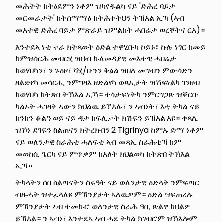
መሕትት ክትዕደምን ነቶም ዝካየዱልካ ናይ 'ድሕረ ባይታ
መርመራታት' ክትሰማማዕ ክትሕተትህን ትኽእል ኢኻ (ኣብ
መእተዊ ድሕረ ባይታ ምጽራይ ዝምልከት ሓበሬታ ወረቐትና ርአ)።
እንተደኣ ነቲ ተራ ክትጻወት ዕድል ተዋሂቡካ ኮይኑ፣ ኩሉ ነገር ከመይ
ከምዝሰርሕ መብርሂ ዝህብ ኩለመዳያዊ መእተዊ ሓበሬታ
ክወሃበካን፣ ን ጉዕዞ፣ ሻሂ/ቡንን ቅልል ዝበለ መግብን ምውሳድን
ዘልድየካ መሳርሒ ንምግዛእ ዘድልየካ ወጻኢታት ዝሽፍነልካ ገንዘብ
ክወሃበካ ክትጽበ ትኽእል ኢኻ። ተሳታፍነትካ ንምርግጋጽ ዝቐርቡ
ካልኦት ሓገዛት ኣውን ክህልዉ ይኽእሉ፣ ን ኣብነት፣ እቲ ትካል ናይ
ክንክን ቆልዓ ወይ ናይ ዳታ ክፍሊታት ክሽፍን ይኽእል እዩ። ቀጻሊ
ዝኾነ ደገፍን ስልጠናን ክትረክብን 2 Tigrinya ከምኡ ድማ ነቶም
ናይ ወለንታዊ ስራሕቲ ሓለፍቲ ኣብ መጻኢ ስራሕቲኻ ከም
መወከሲ ጌርካ ናይ ምጥቃም ክእለት ክህልወካ ክትጽበ ትኽእል
ኢኻ።
ትካላትን ሰበ ስልጣናትን ስሩዓት ናይ ወለንታዊ ዕድላት ንምፍጣር
ብዙሓት ዝተፈላለዩ ምኽንያታት ኣለዉዎም። ዕድል ዝፍጠረሉ
ምኽንያታት ኣብ ተመኩሮ ወለንታዊ ስራሕ ዓቢ ጽልዋ ክህልዎ
ይኽእል። ን ኣብነ፣ እንተደኣ ኣብ ሓደ ትካል ክገብሮም ዝኽእሎም