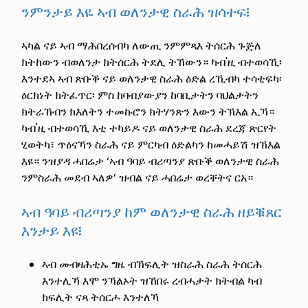
ንምንታይ እዬ ኣብ ወለንታዊ ስራሕ ዝሳተፍ፧
ኣካል ናይ ኣብ ማሕበረሰብካ ለውጢ ንምምጻእ ትሰርሕ ጉጅለ
ክትከውን ብወለንታ ክትሰርሕ ትደሊ ትኸውን። ካብ'ዚ ብተወሳኺ፡
እንተደኣ ኣብ ጽቡቕ ናይ ወለንታዊ ስራሕ ዕድል ረኺብካ ተሳቲፍካ፡
ዕርክነት ክትፈጥር፡ ምስ ከባብያውያን ከባቢታትን ባህልታትን
ክትራኸብን ክእለትን ተመኩሮን ክትሃንጽን እውን ትኽእል ኢኻ።
ካብ'ዚ ብተወሳኺ እቲ ተካይዶ ናይ ወለንታዊ ስራሕ ደረጃ ጽርየት
ሂወትካ፣ ጥዕናኻን ስራሕ ናይ ምርካብ ዕድልካን ከመሓይሽ ዝኽእል
እዩ። ንዝያዳ ሓበሬታ ‘ኣብ ዓባይ ብሪጣንያ ጽቡቕ ወለንታዊ ስራሕ
ንምስራሕ መደብ ኣለዎ’ ዝብል ናይ ሓበሬታ ወረቐትና ርአ።
ኣብ ዓባይ ብሪጣንያ ከም ወለንታዊ ስራሕ ዘይቑጸር
እንታይ እዩ፧
ኣብ መብዛሕቲኡ ግዜ ብኽፍሊት ዝስራሕ ስራሕ ትሰርሕ
እንተሊኻ እሞ ንኻልኦት ዝኸበሩ ረብሓታት ክትብል ካብ
ክፍሊት ናጻ ትሰርሖ እንተለኻ