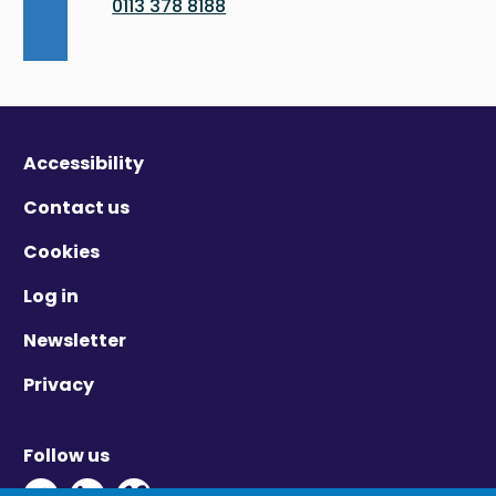
0113 378 8188
Accessibility
Contact us
Cookies
Log in
Newsletter
Privacy
Follow us
Twitter - Opens in new window
Linkedin - Opens in new window
Vimeo - Opens in new window