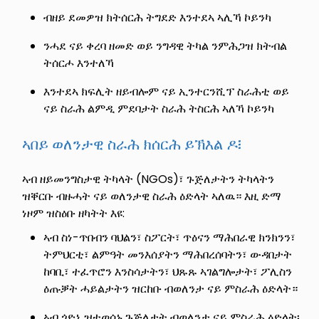
ብዘይ ደመዎዝ ክትሰርሕ ትግደድ እንተደኣ ኣሊኻ ኮይንካ
ንሓደ ናይ ቀረባ ዘመድ ወይ ንግዳዊ ትካል ንምሕጋዝ ክትብል
ትሰርሖ እንተለኻ
እንተደኣ ክፍሊት ዘይብሎም ናይ ኢንተርንሺፕ ስራሕቲ ወይ
ናይ ስራሕ ልምዲ ምደባታት ስራሕ ትስርሕ ኣለኻ ኮይንካ
ኣበይ ወለንታዊ ስራሕ ክሰርሕ ይኽእል ዶ፧
ኣብ ዘይመንግስታዊ ትካላት (NGOs)፣ ጉጅለታትን ትካላትን
ዝቐርቡ ብዙሓት ናይ ወለንታዊ ስራሕ ዕድላት ኣለዉ። እዚ ድማ
ነዞም ዝስዕቡ ዘካትት እዩ:
ኣብ ስነ-ጥበብን ባህልን፣ ስፖርት፣ ጥዕናን ማሕበራዊ ክንክንን፣
ትምህርቲ፣ ልምዓት መንእሰያትን ማሕበረሰባትን፣ ውዳበታት
ከባቢ፣ ተፈጥሮን እንስሳታትን፣ ህጹጹ ኣገልግሎታት፣ ፖሊስን
ዕጡቓት ሓይልታትን ዝርከቡ ብወለንታ ናይ ምስራሕ ዕድላት።
ኣብ ጎድኒ ዝተወሰኑ ጉጅለታት ብወለንታ ናይ ምስራሕ ዕድላት፡