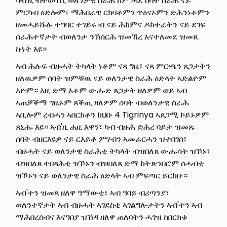
ካብ'ዚ ብተወሳኺ ወለንታዊ ስራሕ ከም ሓደ ሰባት ስራሕ ናይ
ምርካብ ዕድሎም፣ ማሕበራዊ ርክባቶምን ጥዕናኦምን ድሕንነቶምን
ዘመሓይሹሉ ተግባር ተገይሩ ብ ናይ ሕክምና ዶክተራትን ናይ ደገፍ
ሰራሕተኛታት ብወለንታ ንኽሰርሕ ዝመኸረ እናተለመደ ዝመጸ
ኩነት እዩ።
ኣብ ሕሉፍ ብዙሓት ትካላት ነቶም ናጻ ግዜ፣ ናጻ ምርጫን ጸጋታትን
ዘለዉዎም ሰባት ዝምቹዉ ናይ ወለንታዊ ስራሕ ዕድላት ኣድልዮም
እዮም። እዚ ድማ እቶም ውሑድ ጸጋታት ዘለዎም ወይ ኣብ
ኣጠቓቕማ ግዜኦም ጸቕጢ ዘለዎም ሰባት ብወለንታዊ ስራሕ
ኣቢሎም ረብሓን ኣበርክቶን ክህቡ 4 Tigrinya ኣጸጋሚ ኮይኑዎም
ጸኒሑ እዩ። ኣብ'ዚ ሐዚ እዋን፣ ካብ ብዙሕ ድሕረ ባይታ ዝመጹ
ሰባት ብዘርእዩዎ ናይ ርእይቶ ምሃብን ኣመራርሓን ዝተበገሰ፣
ብዙሓት ናይ ወለንታዊ ስራሕቲ ትካላት ብዝበለጸ ውሑሳት ዝኾኑ፣
ብዝበለጸ ተበጻሕቲ ዝኾኑን ብዝበለጸ ድማ ክትጽንበሮም ሰሓብቲ
ዝኾኑን ናይ ወለንታዊ ስራሕ ዕድላት ኣብ ምፍጣር ይርከቡ።
ኣብ'ተን ዝመጻ ዘለዋ ዓማውቲ፣ ኣብ ዓባይ ብሪጣንያ፣
ወለንተኛታት ኣብ ብዙሓት ኣገደስቲ ኣገልግሎታትን ኣብ'ተን ኣብ
ማሕበረሰብና እናዓበያ ዝኸዳ ዘለዋ ጠለባትን ሓገዝ ከበርክቱ