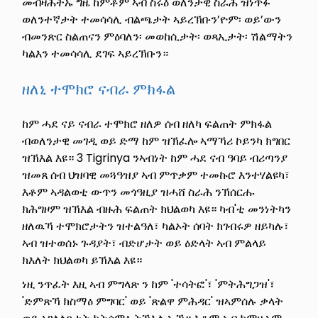
መብዛሕትኡ ግዜ ከምቶም ኣብ ስሩዕ ወለንታዊ ስራሕ ዝነጥፉ
ወለንተኛታት ተመሳሳሊ ብልጫታት ኣይረኽቡን’ዮም፡ ወይ’ውን
ብመንጽር ስልጠናን ምዕባለን፡ መወከሲታት፡ ወጻኢታት፡ ሽልማትን
ካልእን ተመሳሳሊ ደገፍ ኣይረኽቡን።
ዘለኒ ተሞክሮ ናብራ ምክፋል
ከም ሓደ ናይ ናብራ ተሞክሮ ዘለዎ ሰብ ዘለካ ፍልጠት ምክፋል
ብወለንታዊ መገዲ ወይ ድማ ከም ዝኽፈሎ ኣማኻሪ ኮይንካ ክግበር
ዝኽእል እዩ። 3 Tigrinya ንኣብነት ከም ሓደ ናብ ዓባይ ብሪጣንያ
ዝመጸ ሰብ ህዝባዊ መጓዓዝያ ኣብ ምጥቃም ተመኩሮ እንተሃልዩካ፣
እቶም ኣዳልወቲ ውጥን መጎዓዚያ ዝሓሸ ስራሕ ንኽሰርሑ
ክሕግዞም ዝኽእል ብዙሕ ፍልጠት ክህልወካ እዩ። ካብ'ቲ መንነትካን
ዘለዉኻ ተሞክሮታትን ዝተልዓለ፣ ካልኦት ሰባት ክገብሩዎ ዘይካሉ፣
ኣብ ዝተወሰኑ ጉዳያት፣ ብድሆታት ወይ ዕድላት ኣብ ምልላይ
ክእለት ክህልወካ ይኽእል እዩ።
ነዚ ንጥፈት እዚ ኣብ ምግላጽ ን ከም 'ተሳትፎ'፣ 'ምትሕግጋዝ'፣
'ድምጽኻ ክስማዕ ምግባር' ወይ 'ጽልዋ ምሕዳር' ዝኣምሰሉ ቃላት