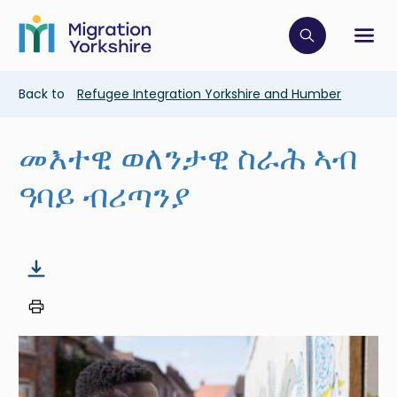
Skip
Skip
to
to
main
Click to op
Sh
main
content
content
Breadcrumb
Back to
Refugee Integration Yorkshire and Humber
መእተዊ ወለንታዊ ስራሕ ኣብ
ዓባይ ብሪጣንያ
Image