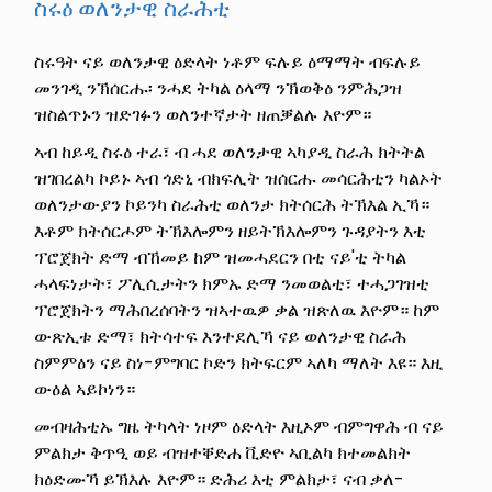
ስሩዕ ወለንታዊ ስራሕቲ
ስሩዓት ናይ ወለንታዊ ዕድላት ነቶም ፍሉይ ዕማማት ብፍሉይ
መንገዲ ንኽሰርሑ፡ ንሓደ ትካል ዕላማ ንኽወቅዕ ንምሕጋዝ
ዝስልጥኑን ዝድገፉን ወለንተኛታት ዘጠቓልሉ እዮም።
ኣብ ከይዲ ስሩዕ ተራ፣ ብ ሓደ ወለንታዊ ኣካያዲ ስራሕ ክትትል
ዝገበረልካ ኮይኑ ኣብ ጎድኒ ብክፍሊት ዝሰርሑ መሳርሕቲን ካልኦት
ወለንታውያን ኮይንካ ስራሕቲ ወለንታ ክትሰርሕ ትኽእል ኢኻ።
እቶም ክትሰርሖም ትኽእሎምን ዘይትኽእሎምን ጉዳያትን እቲ
ፕሮጀክት ድማ ብኸመይ ከም ዝመሓደርን በቲ ናይ'ቲ ትካል
ሓላፍነታት፣ ፖሊሲታትን ክምኡ ድማ ንመወልቲ፣ ተሓጋገዝቲ
ፕሮጀክትን ማሕበረሰባትን ዝኣተዉዎ ቃል ዝጽለዉ እዮም። ከም
ውጽኢቱ ድማ፣ ክትሳተፍ እንተደሊኻ ናይ ወለንታዊ ስራሕ
ስምምዕን ናይ ስነ-ምግባር ኮድን ክትፍርም ኣለካ ማለት እዩ። እዚ
ውዕል ኣይኮነን።
መብዛሕቲኡ ግዜ ትካላት ነዞም ዕድላት እዚኦም ብምግዋሕ ብ ናይ
ምልክታ ቅጥዒ ወይ ብዝተቐድሐ ቪድዮ ኣቢልካ ክተመልክት
ክዕድሙኻ ይኽእሉ እዮም። ድሕሪ እቲ ምልክታ፣ ናብ ቃለ-