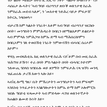
ዝምልከት ሓበሬታ ክትሰግር ደሊኻ፣ ነቶም ካልኦት ዘዳለናዮም ናይ
ሓበሬታ ሉሓትና ‘ኣብ ዓባይ ብሪጣንያ ጽቡቕ ወለንታዊ ስራሕ
ንምስራሕ መደብ ኣለዎ’, ን ‘መእተዊ ንድሕረ ባይታ ምፍታሽ’
ክትርኢ ንላበወካ።
ብታሪኽ ከም ካልኦት ሃገራት፡ እቶም ኣብ ዓባይ ብሪጣንያ ዝርከቡ
ሰባት፣ መንግስትን ምምሕዳራት ከባቢን ዘየማልእዎም ድልየታት
ኣብ ምምላእ ንምሕጋዝ ከምኡ ድማ ኣብ ማሕበረሰቦምን
ከባቢኦምን ገለ ተወሰኽቲ ነገራት ንምውሳኽን ብሓባር ሰሪሖም
እዮም።
ዋላኳ መብዛሕቲኡ እዚ ወለንታዊ ስራሕ ናይ'ቶም ሰብ መዚ ስራሕ
ዝሕግዝ ይኹን፣ ተራ ሰባት ምስ ካልኦት ሰባት ብሓባር ኮይኖም
ንለውጢ ጎስጓስ ዝገበሩሉ ወይ ጸገማት ንምፍታሕ ናጻ ዝኾነ መገዲ
ዝፈጠሩሉ ታሪኽ እውን ኣሎ እዩ።
ኣብ'ዚ ሎሚ ግዜ፣ ቤት ምኽሪታትን መንግስታትን ኣብ ምፍጻም
ኣገደስቲ ንጥፈታትን ኣገልግሎታትን ከምኡ ድማ ከም ኦሎምፒክ
ዝበሉ ዓበይቲ ፍጻመታት ኣብ ምድላው ሓገዝ ወለንተኛታት
ክጠልቡ ልሙድ ኩነት እዩ።