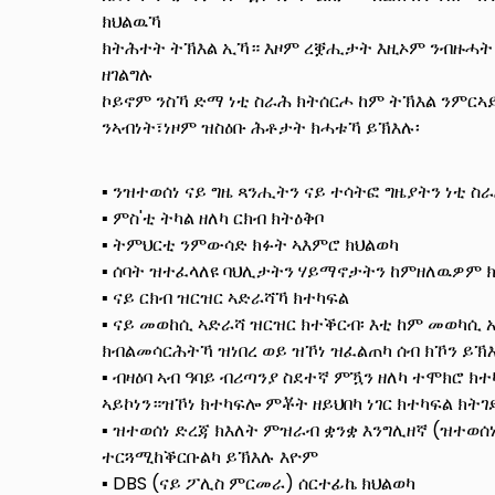
ክህልዉኻ
ክትሕተት ትኽእል ኢኻ። እዞም ረቛሒታት እዚኦም ንብዙሓት
ዘገልግሉ
ኮይኖም ንስኻ ድማ ነቲ ስራሕ ክትሰርሖ ከም ትኽእል ንምር
ንኣብነት፣ነዞም ዝስዕቡ ሕቶታት ክሓቱኻ ይኽእሉ፡
▪ ንዝተወሰነ ናይ ግዜ ጻንሒትን ናይ ተሳትፎ ግዜያትን ነቲ 
▪ ምስ'ቲ ትካል ዘለካ ርክብ ክትዕቅቦ
▪ ትምህርቲ ንምውሳድ ክፉት ኣእምሮ ክህልወካ
▪ ሰባት ዝተፈላለዩ ባህሊታትን ሃይማኖታትን ከምዘለዉዎም 
▪ ናይ ርክብ ዝርዝር ኣድራሻኻ ክተካፍል
▪ ናይ መወከሲ ኣድራሻ ዝርዝር ክተቕርብ፡ እቲ ከም መወካሲ 
ክብልመሳርሕትኻ ዝነበረ ወይ ዝኾነ ዝፈልጠካ ሰብ ክኾን ይኽእ
▪ ብዛዕባ ኣብ ዓባይ ብሪጣንያ ስደተኛ ምዃን ዘለካ ተሞክሮ ክተ
ኣይኮነን።ዝኾነ ክተካፍሎ ምቾት ዘይህበካ ነገር ክተካፍል ክት
▪ ዝተወሰነ ድረጃ ክእለት ምዝራብ ቋንቋ እንግሊዘኛ (ዝተወሰነ
ተርጓሚከቕርቡልካ ይኽእሉ እዮም
▪ DBS (ናይ ፖሊስ ምርመራ) ሰርተፊኬ ክህልወካ