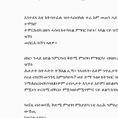
እንተደኣ እቲ ክትሳተፈሉ ዝተሓሰብካሉ ተራ ከም መጠን ሓደ ና
ተሞክሮ
ተሞርኩስካ ዘለካ ሓሳብ ክተካፍል ምግባር ኮይኑ፣ ኣካል ናይ 
ዝኾነ
መስርሕ ክኾን ኣለዎ።
ዘክር፡ ንሓደ ዕድል ንምርካብ ቅድሚ ምዝገባ ምግባርካ፣ ብዛዕ
ዝኾኑ
ሕቶታት ክትሓትት ትኽእል ኢኻ። ንኣብነት፡ እቶም ንጥፈታት 
ስሩዕ ብዝኾነመንገዲ ከምዝካየዱ? ወይ ድማ ጉዕዞ ክትገብር 
ንማሕበረሰብካንዝህቡዎም ረብሓታት እንታይ እዮም፧ ዘድልየካ 
ምዃኑን ተርጓሚ ዘቕርቡ ምዃንዘይምዃኖምን፧ ናይ ቆልዓ ክን
ካብ'ዚ ብተወሳኺ ቅድሚ ምዝገባ ምክያድካ ነቲ ስራሕ ንምስራ
ውሽጢ
ክተእቱ ኣለካ።