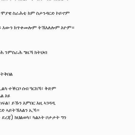
 ሞያዊ ስራሕቲ ከም ስታንዳርድ ኮይኖም
ኣይ እውን ክጥቀመሎም ትኽእለሎም እዮም።
ስራሕ ንምስራሕ ግዜኻ ክትህብ
ክትቅበል
ኢልካ ተቕርቦ ሰብ ዓርክኻ፣ ቅድም
ል እዩ
ካፍል፣ ይኹን እምበር እዚ ኣገዳዲ
ገደድ ኣይትኽእልን ኢኻ።
 ደረጃ) ክህልወካ፣ ካልኦት ቦታታት ግን