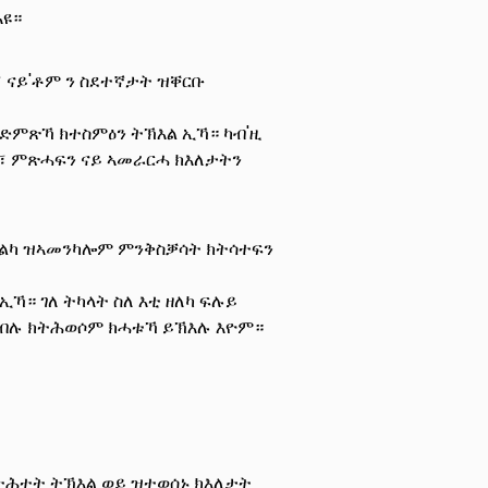
እዩ።
፣ ናይ'ቶም ን ስደተኛታት ዝቐርቡ
 ድምጽኻ ክተስምዕን ትኽእል ኢኻ። ካብ'ዚ
፣ ምጽሓፍን ናይ ኣመራርሓ ክእለታትን
 ኢልካ ዝኣመንካሎም ምንቅስቓሳት ክትሳተፍን
ኻ። ገለ ትካላት ስለ እቲ ዘለካ ፍሉይ
ክብሉ ክትሕወሶም ክሓቱኻ ይኽእሉ እዮም።
ትሕተት ትኽእል ወይ ዝተወሰኑ ክእለታት