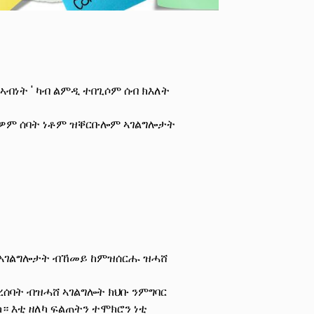
ኣብነት ' ካብ ልምዲ ተበጊሶም ሰብ ክእለት
ለዎም ሰባት ነቶም ዝቐርቡሎም ኣገልግሎታት
ን ኣገልግሎታት ብኸመይ ከምዝሰርሑ ዝሓሸ
ረሰባት ብዝሓሸ ኣገልግሎት ክህቡ ንምግባር
 እቲ ዘለካ ፍልጠትን ተሞክሮን ነቲ