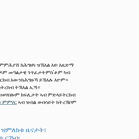
ብ ምምሕያሽ ክሕግዘካ ዝኽእል እዩ፡ እዚድማ
ካይዶም መዓልታዊ ንጥፈታትምስ'ቶም ካብ
ካ ርክብ እውንክሕግዙኻ ይኽእሉ እዮም።
ክትረክብ ትኽእል ኢኻ።
ቲ ዝወሃበሎም ክፍሊታት ኣብ ምድላይትርከብ
ሽ ምምሃር
ኣብ ዝብል ወብሳይት ክትረኽቦም
ት ዝምለክቱ ዜናታት፣
 ርኸብ፡