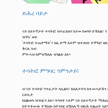
ድሕረ ባይታ
ናይ ስደተኛታት ተሳትፎ ዝተፈለለየ ስያመ ክወሃቦ ይኽእል፣ ን 
ዝኾኑ' ወይ
'ተሳትፎ ተጠቃማይ'። እዚ ድማ እቶም ዝተወሰነ ተሞክሮ ዘ
ቅርጺ ኣብ
ምትሓዝ ከምዝኽእሉ ዝገልጽ እዩ።
ተሳትፎ ምግባር ንምንታይ፧
ብ ናይ ተሳትፎ ንጥፈታት ኣቢልካ፣ ክእለታትካ ክተመሓይሽ
ርድኢት
ክህልወካ ዝገብርን እዩ። ትካላት ነቶም ናይ ስደተኛታት ማሕበ
ክትጥቀሙሉ ትኽእሎ ክትገብር ዘኽእሉኻ ብዙሕ ፍልጠት ኣለካ።