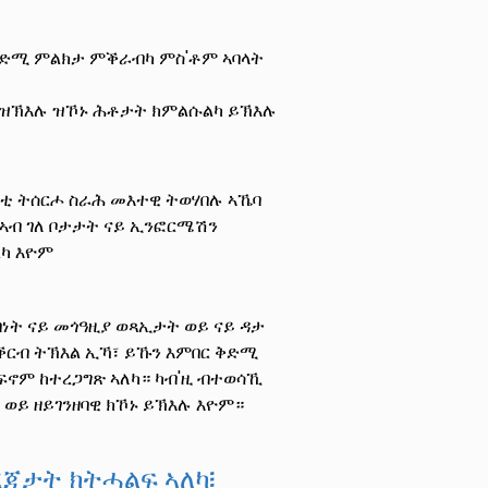
ቅድሚ ምልክታ ምቕራብካ ምስ'ቶም ኣባላት
ኻ ዝኽእሉ ዝኾኑ ሕቶታት ክምልሱልካ ይኽእሉ
እቲ ትሰርሖ ስራሕ መእተዊ ትወሃበሉ ኣኼባ
 ኣብ ገለ ቦታታት ናይ ኢንፎርሜሽን
ካ እዮም
ነት ናይ መጎዓዚያ ወጻኢታት ወይ ናይ ዳታ
ርብ ትኽእል ኢኻ፣ ይኹን እምበር ቅድሚ
ፍኖም ከተረጋግጽ ኣለካ። ካብ'ዚ ብተወሳኺ
ወይ ዘይገንዘባዊ ክኾኑ ይኽእሉ እዮም።
ጃታት ክትሓልፍ ኣለካ፧