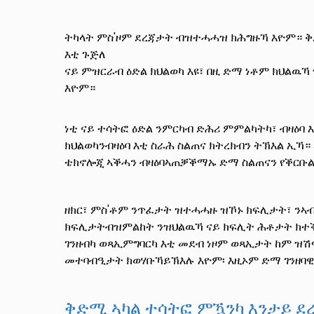
ትካላት ምስ'ዞም ደረጃታት ብዝተሓሓዝ ክሕግዙኻ እዮም። 
እቲ ጉጅለ
ናይ ምዝርራብ ዕድል ክህልወካ እዩ፣ በዚ ድማ ነቶም ክህልዉ
እዮም።
ነቲ ናይ ተሳትፎ ዕድል ንምርካብ ድሕሪ ምምልካትካ፣ ብዛዕባ 
ክህልወካንብዛዕባ እቲ ስራሕ ስልጠና ክትረክብን ትኽእል ኢኻ።
ቴክኖሎጂ ኣቕሓን ብዛዕባኣጠቓቕማኡ ድማ ስልጠናን የቕርቡል
ዘክር፣ ምስ'ቶም ንጥፈታት ዝተሓሓዙ ዝኾኑ ክፍሊታት፣ ንኣብ
ክፍሊታትብዝምልከት ንዝህልዉኻ ናይ ክፍሊት ሕቶታት ክተቕ
ገንዘብካ ወጻኢምግባርካ እቲ መደብ ነዞም ወጻኢታት ከም ዝሽ
መተባብዒታት ክወሃቡኻይኽእሉ እዮም፡ እዚኦም ድማ ገንዘባዊ 
ቅድሚ ኣካል ተሳትፎ ምዃንካ እንታይ ደረ