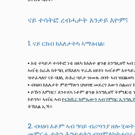
ናይ ተሳትፎ ረብሓታት እንታይ እዮም፧
1. ናይ ርክብ ክእለታትካ ኣማዕብል፡
▪ እቲ ተካይዶ ተሳትፎ ነቲ ዘለካ ክእለተ ቋንቋ እንግሊዘኛ ኣ
ኣብ'ቲ ስራሕ ክትዓቢ ዘኽእለካ ጥራሕ ዘይኮነ ኣብ'ቶም እተ
ዝተፈላለየ ናይ ባህሊ ድሕረ ባይታ ዝመጹ ሰባት ኣብ ዝህልወ
▪ ብዛዕባ ክእለታት ምድማጽን ህዝባዊ መደረን እውን ስልጠና 
▪ ይኹን እምበር፣ እንተደኣ ነቶም ቋንቋ እንግሊዘኛ ትምህር
ኮይንካ፣ ኣብ'ዚ ኣብ
ዮርክሺር ከምኡውን ኣብ ሃምበር ኢንግሊ
ትኽእል ኢኻ።
2. ብዛዕባ እቶም ኣብ ዓባይ ብሪጣንያ ዘሎ ሂወ
መምርሒታትን ሕግቲታትን ብዝምልከትሓበሬታ