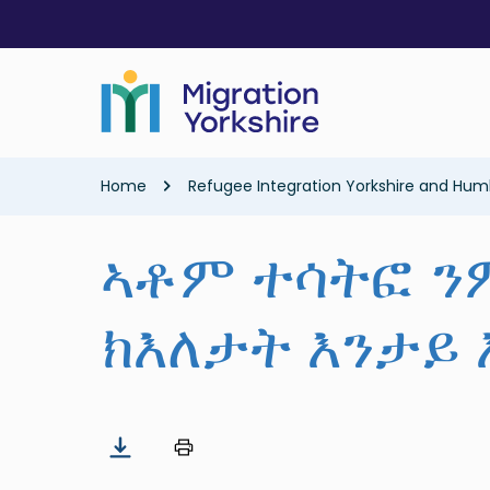
Skip
Skip
to
to
main
main
content
content
Breadcrumb
Home
Refugee Integration Yorkshire and Hum
ኣቶም ተሳትፎ ን
ክእለታት እንታይ 