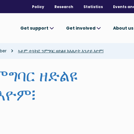
Policy
Research
Statistics
Events an
Get support
Get involved
About u
ber
ኣቶም ተሳትፎ ንምግባር ዘድልዩ ክእለታት እንታይ እዮም፧
ምግባር ዘድልዩ
እዮም፧