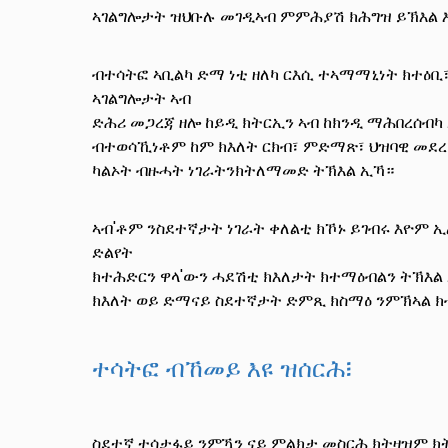
ኣገልግሎታት ዝህቡሉ መገዲኣብ ምምሕያሽ ክሕግዝ ይኽእል 
ብተሳትፎ ኣቢልካ ድማ ነቲ ዘለካ ርእሲ ተኣማማኒነት ክተዕቢ
ኣገልግሎታት ኣብ
ድሕሪ መጋረጃ ዘሎ ከይዲ ክትርኢን ኣብ ከክንዲ ማሕበረሰብካ
ብተወሳኺነቶም ከም ክእለት ርክብ፣ ምድማጽ፣ ህዝባዊ መደረ
ካልኦት ብዙሓት ነገራትንክትለማመድ ትኽእል ኢኻ።
ኣብ'ቶም ንስደተኛታት ነገራት ቀለልቲ ክኾኑ ይገብሩ እዮም
ድልየት
ክተሕድርን ዋላ'ውን ሓደሽቲ ክእለታት ክተማዕብልን ትኽእል ኢ
ክእለት ወይ ድማናይ ስደተኛታት ድምጺ ክስማዕ ንምኽኣል 
ተሳትፎ ብኸመይ እዩ ዝሰርሕ፧
ስደተኛ ተሳታፋይ ንምዃን ናይ ምልክታ መስርሕ ክትዛዝም ክ