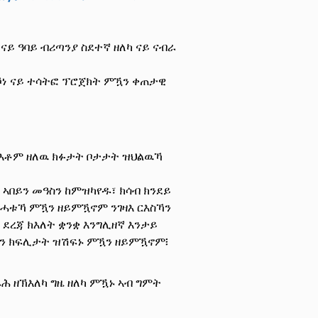
ይ ዓባይ ብሪጣንያ ስደተኛ ዘለካ ናይ ናብራ
ዝኾነ ናይ ተሳትፎ ፕሮጀክት ምዃን ቀጠታዊ
ባ እቶም ዘለዉ ክፉታት ቦታታት ዝህልዉኻ
ኣበይን መዓስን ከምዝካየዱ፣ ክሳብ ክንደይ
ዝሓቱኻ ምዃን ዘይምዃኖም ንገዛእ ርእስኻን
ደረጃ ክእለት ቋንቋ እንግሊዘኛ እንታይ
ክን ክፍሊታት ዝሽፍኑ ምዃን ዘይምዃኖም፧
ሕ ዘኽእለካ ግዜ ዘለካ ምዃኑ ኣብ ግምት