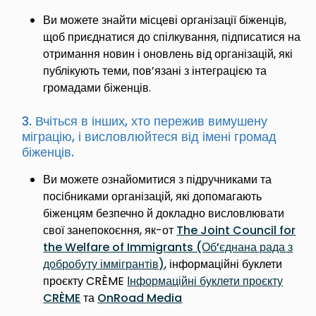
Ви можете знайти місцеві організації біженців,
щоб приєднатися до спілкування, підписатися на
отримання новин і оновлень від організацій, які
публікують теми, пов’язані з інтеграцією та
громадами біженців.
3. Вчіться в інших, хто пережив вимушену
міграцію, і висловлюйтеся від імені громад
біженців.
Ви можете ознайомитися з підручниками та
посібниками організацій, які допомагають
біженцям безпечно й докладно висловлювати
свої занепокоєння, як-от
The Joint Council for
the Welfare of Immigrants (Об’єднана рада з
добробуту іммігрантів)
, інформаційні буклети
проєкту CRÈME
Інформаційні буклети проєкту
CRÈME
та
OnRoad Media