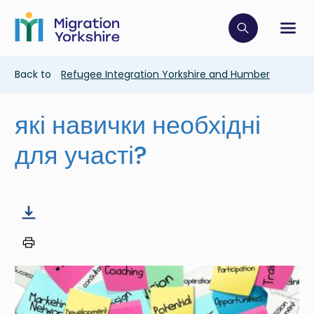
Skip
Skip
to
to
main
Click to op
Sh
main
content
content
Breadcrumb
Back to
Refugee Integration Yorkshire and Humber
які навички необхідні
для участі?
Image