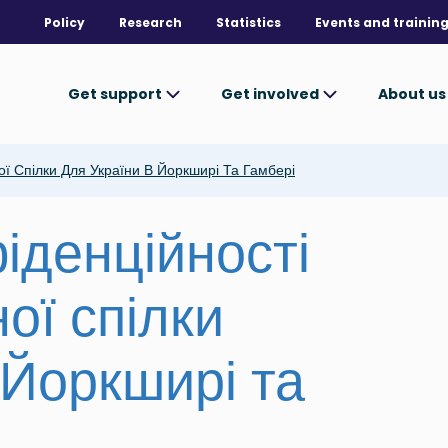
Policy
Research
Statistics
Events and trainin
Get support
Get involved
About u
ої Спілки Для України В Йоркширі Та Гамбері
іденційності
ої спілки
 Йоркширі та