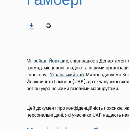
Міґрейшн Йоркшир
, співпрацює з Департамент
громад, місцевою владою та іншими
організаці
спонсорує
Українськ
ий
хаб
. Ми координуємо Кон
Йоркширі та Гамбері (UAP), до складу якої вход
регіон українськими візовими маршрутами.
Цей документ про конфіденційність пояснює, я
персональні дані, які учасники UAP надають на