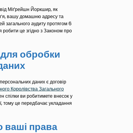
від Міґрейшн Йоркшир, як
м’я, вашу домашню адресу та
ілей загального аудиту протягом 6
я робити це згідно з Законом про
 для обробки
даних
ерсональних даних є договір
ого Королівства Загального
ен спілки ви робитимете внесок у
ї, тому це передбачає укладання
о ваші права