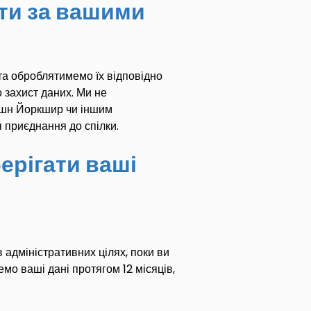
ти за вашими
та оброблятимемо їх відповідно
 захист даних. Ми не
йшн Йоркшир чи іншим
ля приєднання до
спілки
.
ерігати ваші
 адміністративних цілях, поки ви
емо ваші дані протягом 12 місяців,