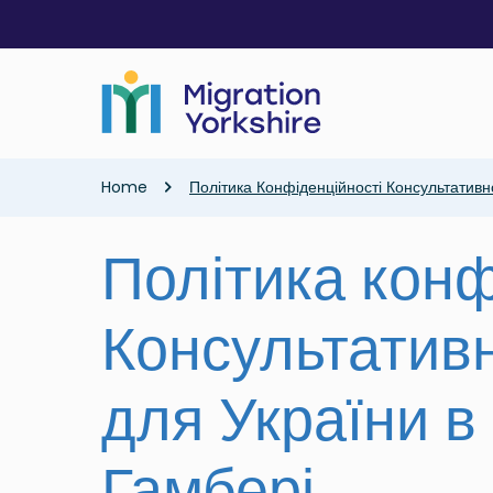
Skip
Skip
to
to
main
main
content
content
Breadcrumb
Home
Політика Конфіденційності Консультативн
Політика конф
Консультативн
для України в
Гамбері