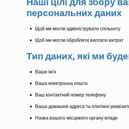
Наші цілі для збору в
персональних даних
Щоб ми могли адмініструвати
спільноту
Щоб ми могли обробляти виплати витрат
Тип даних, які ми буд
Ваше ім'я
Ваша е
лектронн
а
пошт
а
Ваш контактний номер телефону
Ваша домашня адреса та платіжні реквізити
Назва вашого місцевого органу влади