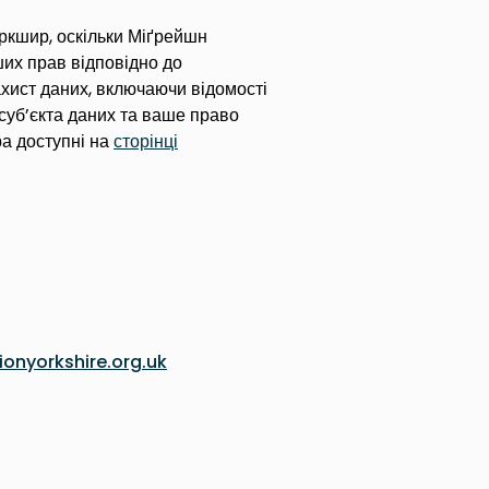
ркшир, оскільки Міґрейшн
их прав відповідно до
хист даних, включаючи відомості
 суб’єкта даних та ваше право
ра доступні на
сторінці
ionyorkshire.org.uk