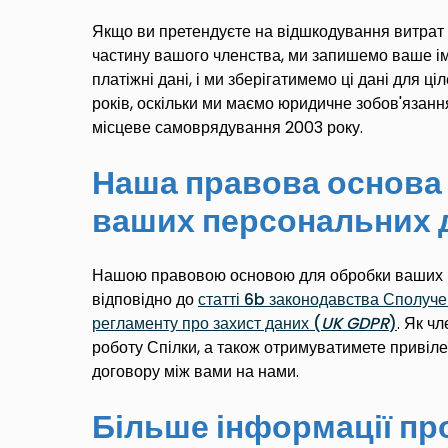
Якщо ви претендуєте на відшкодування витрат 
частину вашого членства, ми запишемо ваше і
платіжні дані, і ми зберігатимемо ці дані для ц
років, оскільки ми маємо юридичне зобов'язанн
місцеве самоврядування 2003 року.
Наша правова основа
ваших персональних 
Нашою правовою основою для обробки ваших п
відповідно до
статті 6
b
законодавства Сполучен
регламенту про захист даних (
UK
GDPR
)
.
Як чл
роботу Спілки, а також отримуватимете привіле
договору між вами на нами.
Більше інформації пр