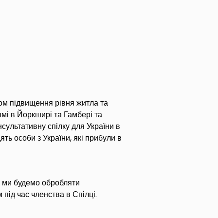
ом підвищення рівня житла та
ямі
в Йоркширі та Гамбері та
сультативну спілку для України в
ять особи з України, які прибули в
к ми будемо обробляти
м під час членства в
Спілці
.