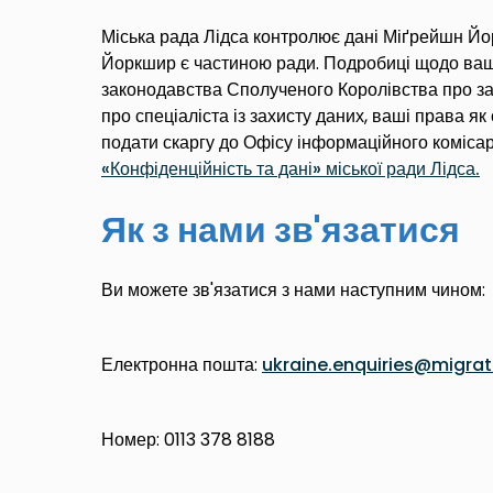
Міська рада Лідса контролює дані Міґрейшн Йо
Йоркшир є частиною ради. Подробиці щодо ваш
законодавства Сполученого Королівства про за
про спеціаліста із захисту даних, ваші права як
подати скаргу до Офісу інформаційного коміса
«Конфіденційність та дані» міської ради Лідса
.
Як з нами зв'язатися
Ви можете зв'язатися з нами наступним чином:
Е
лектронн
а
пошт
а
:
ukraine.enquiries@migrat
Номер
: 0113 378 8188